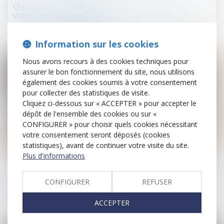
Quels sont les apports concrets de la loi sur les
violences intrafamiliales ?
Information sur les cookies
Nous avons recours à des cookies techniques pour
assurer le bon fonctionnement du site, nous utilisons
également des cookies soumis à votre consentement
pour collecter des statistiques de visite.
Cliquez ci-dessous sur « ACCEPTER » pour accepter le
dépôt de l'ensemble des cookies ou sur «
CONFIGURER » pour choisir quels cookies nécessitant
votre consentement seront déposés (cookies
statistiques), avant de continuer votre visite du site.
03
sept.
Plus d'informations
Baux d'habitation
CONFIGURER
REFUSER
Comment sont calculées les révisions de loyer ?
ACCEPTER