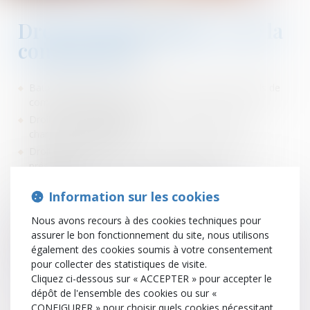
Droit de l’immobilier et de la
construction
Baux commerciaux : conseil lors de cession de fonds de
commerce, droit au bail
Droit de la copropriété, syndic, contentieux des AG,
charges de copropriété
Droit de l’expropriation, DIA, régularité du droit de
préemption
Assistance sur les contentieux en résiliation,
Information sur les cookies
renouvellement ou loyer du bail commercial
Baux d’habitation : rédaction contrats bail locatif,
Nous avons recours à des cookies techniques pour
recouvrement, expulsion, congé …
assurer le bon fonctionnement du site, nous utilisons
Droit et contentieux de la construction (responsabilité,
également des cookies soumis à votre consentement
expertise, garantie d’achèvement)
pour collecter des statistiques de visite.
Cliquez ci-dessous sur « ACCEPTER » pour accepter le
dépôt de l'ensemble des cookies ou sur «
CONFIGURER » pour choisir quels cookies nécessitant