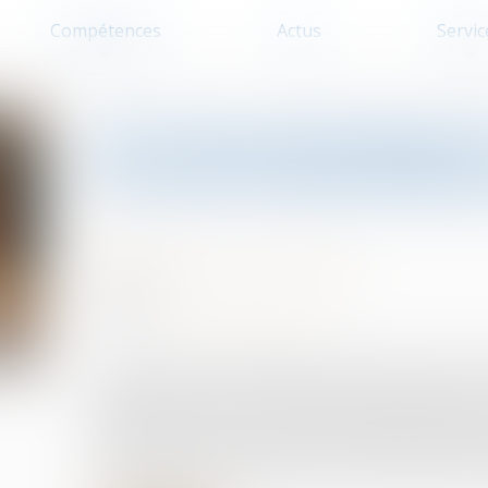
Compétences
Actus
Servic
Vice du consentement 
l’accord transactionne
Patrimoine et succession
20/02/2025
Source :
www.lemag-juridique.com
La révocation d’un testament antérieur peut entr
légale. Lorsqu’un litige survient entre héritiers s
d’une succession, un accord transactionnel peut 
prolongé. Toutefois, ce dernier peut être contesté
consentement, notamment en cas de violence ou 