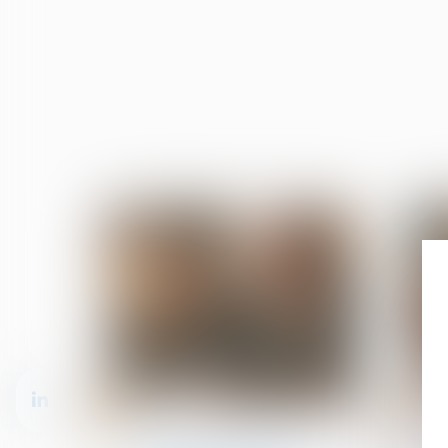
13
27
mars
févr.
Patrimoine et succession