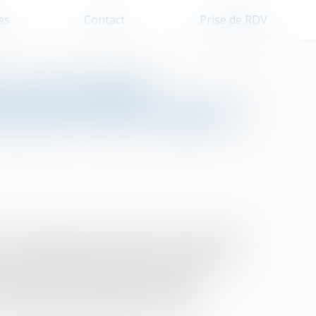
es
Contact
Prise de RDV
et succession :
l peut-il être annulé ?
aîner l’application des règles de la dévolution
ur la validité d’un testament ou la répartition
être conclu afin d’éviter un contentieux
 en justice s’il est entaché de vice du
d’avantage manifestement excessif...