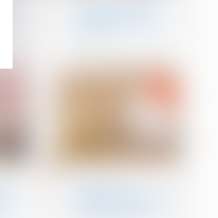
ent et
Indivision et licitation :
d
rappel de la nécessité
-il
d’un partage impossible
en nature
18
déc.
on
Patrimoine et succession
tes
Interdiction aux
nce de
établissements bancaires
es
de prélever certains frais
aux
lors des successions