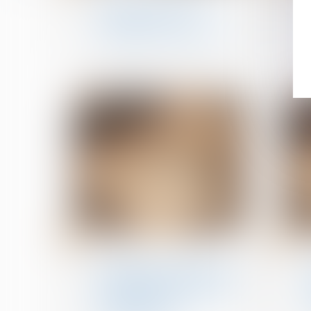
Servitude et donation-
partage : quand
l’indivision ne suffit pas !
06
31
févr.
janv.
Patrimoine et succession
Indivision successorale et
démembrement : la Cour
de cassation tranche en
faveur des nus-