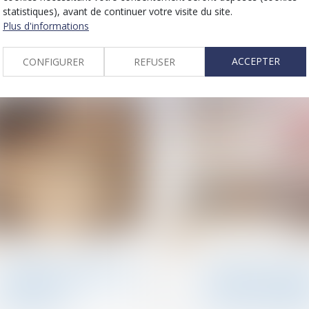
Pension de réversion en
Vice du consentem
statistiques), avant de continuer votre visite du site.
2025.
succession : l’accor
Plus d'informations
transactionnel peut
être annulé ?
ACCEPTER
CONFIGURER
REFUSER
03
janv.
Patrimoine et succession
Patrimoine et successi
Testament international :
Successions et det
les limites du recours à un
fiscales : l’importa
interprète non
déclarer les créanc
assermenté
dans les délais lég