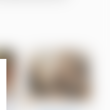
20
févr.
on
Patrimoine et succession