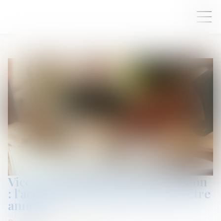
Vice du consentement et succession
: l’accord transactionnel peut-il être
annulé ?