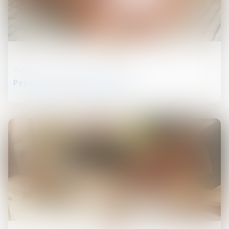
27
févr.
Patrimoine et succession
Pension de réversion en 2025.
20
févr.