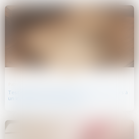
31
janv.
Patrimoine et succession
Testament international : les limites du recours à
un interprète non assermenté