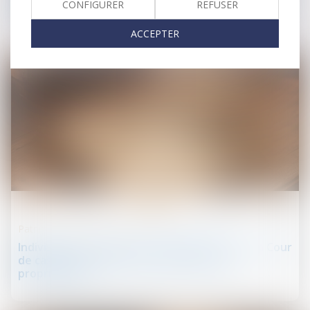
partage impossible en nature
CONFIGURER
REFUSER
ACCEPTER
06
févr.
Patrimoine et succession
Indivision successorale et démembrement : la Cour
de cassation tranche en faveur des nus-
propriétaires