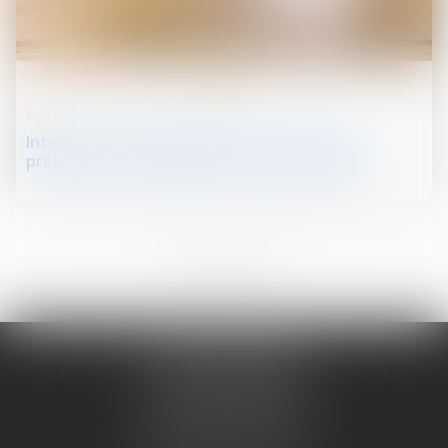
18
déc.
Patrimoine et succession
Interdiction aux établissements bancaires de
prélever certains frais lors des successions
1
2
3
4
5
6
7
...
NATHALIE PRUGNE
19 COURS SABLON
63000 CLERMONT FERRAND
Tél :
04 73 14 97 56
Portable :
06 79 76 95 04