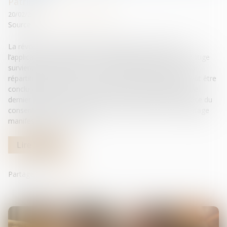
Patrimoine et succession
20/02/2025
Source :
www.lemag-juridique.com
La révocation d’un testament antérieur peut entraîner
l’application des règles de la dévolution légale. Lorsqu’un litige
survient entre héritiers sur la validité d’un testament ou la
répartition d’une succession, un accord transactionnel peut être
conclu afin d’éviter un contentieux prolongé. Toutefois, ce
dernier peut être contesté en justice s’il est entaché de vice du
consentement, notamment en cas de violence ou d’avantage
manifestement excessif...
Lire la suite
Partager sur