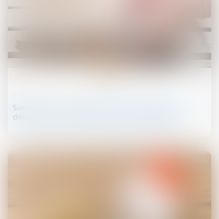
03
janv.
Patrimoine et succession
Successions et dettes fiscales : l’importance de
déclarer les créances dans les délais légaux