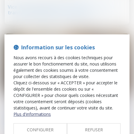
Vice du consentement et succession : l’accord
transactionnel peut-il être annulé ?
Information sur les cookies
Nous avons recours à des cookies techniques pour
assurer le bon fonctionnement du site, nous utilisons
également des cookies soumis à votre consentement
pour collecter des statistiques de visite.
Cliquez ci-dessous sur « ACCEPTER » pour accepter le
dépôt de l'ensemble des cookies ou sur «
20
CONFIGURER » pour choisir quels cookies nécessitant
févr.
votre consentement seront déposés (cookies
statistiques), avant de continuer votre visite du site.
Patrimoine et succession
Plus d'informations
Indivision et licitation : rappel de la nécessité d’un
partage impossible en nature
CONFIGURER
REFUSER