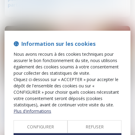
partage successoral
Information sur les cookies
Nous avons recours à des cookies techniques pour
assurer le bon fonctionnement du site, nous utilisons
également des cookies soumis à votre consentement
pour collecter des statistiques de visite.
Cliquez ci-dessous sur « ACCEPTER » pour accepter le
25
dépôt de l'ensemble des cookies ou sur «
avr.
CONFIGURER » pour choisir quels cookies nécessitant
votre consentement seront déposés (cookies
Patrimoine et succession
statistiques), avant de continuer votre visite du site.
Successions vacantes : de nouveaux services en
Plus d'informations
ligne utiles pour les collectivités
CONFIGURER
REFUSER