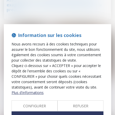
Assurance-vie : pas de primes manifestement
exagérées sans une bonne administration de la
preuve
Information sur les cookies
Nous avons recours à des cookies techniques pour
assurer le bon fonctionnement du site, nous utilisons
également des cookies soumis à votre consentement
pour collecter des statistiques de visite.
Cliquez ci-dessous sur « ACCEPTER » pour accepter le
dépôt de l'ensemble des cookies ou sur «
CONFIGURER » pour choisir quels cookies nécessitant
24
avr.
votre consentement seront déposés (cookies
statistiques), avant de continuer votre visite du site.
Plus d'informations
Patrimoine et succession
Qu’est-ce que l’indivision en succession ?
CONFIGURER
REFUSER