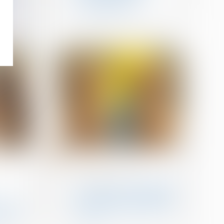
revendiquées ?
25
mars
Droit de la famille, des
personnes et de leur
patrimoine
Droit de visite en espace
de rencontre : l’obligation
le d’un
pour le juge de fixer une
leur
durée