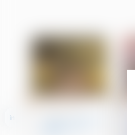
16
11
juil.
juil.
Droit de la famille, des
personnes et de leur
patrimoine
Tutelle et conflit familial :
quelle place pour la
famille ?