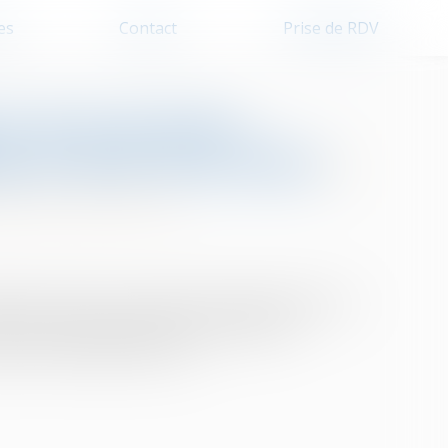
es
Contact
Prise de RDV
ce de rencontre :
ge de fixer une durée
 de leur patrimoine
ace de rencontre, le juge doit impérativement en
u Code de procédure civile. L'absence de
ue une violation de la loi...