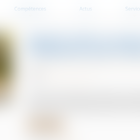
Compétences
Actus
Servic
Droit de visite en espa
l’obligation pour le ju
Droit de la famille, des personnes et
25/03/2025
Source :
www.lemag-juridique.com
Lorsqu'un droit de visite est exercé dans un esp
fixer la durée, conformément à l'article 1180-5 d
précision quant à la durée de cette mesure constit
Lire la suite