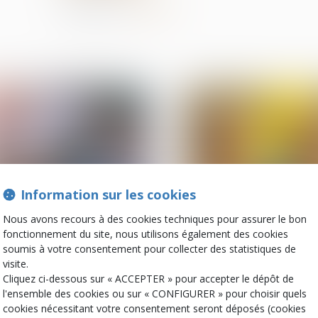
Partager sur
Information sur les cookies
Nous avons recours à des cookies techniques pour assurer le bon
07
fonctionnement du site, nous utilisons également des cookies
juil.
Droit de la famille, des
Droit de la famille, des
soumis à votre consentement pour collecter des statistiques de
personnes et de leur
personnes et de leur
visite.
patrimoine
patrimoine
Cliquez ci-dessous sur « ACCEPTER » pour accepter le dépôt de
Donation: quelle est
La fraude à la
l'ensemble des cookies ou sur « CONFIGURER » pour choisir quels
cette nouvelle obligation
communauté de vi
cookies nécessitant votre consentement seront déposés (cookies
administrative qui a
entraîne l’annulati