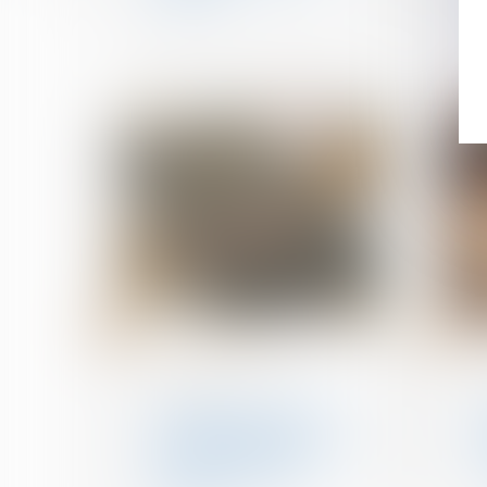
17
14
juin
mai
Droit de la famille, des
personnes et de leur
patrimoine
Solidarité fiscale entre
ex-conjoints : une
réforme appliquée avec
rigueur, rapidité et