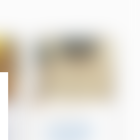
19
juin
Droit de la famille, des
personnes et de leur
patrimoine
Art et héritage : les
e
œuvres du défunt
on de
peuvent-elles être