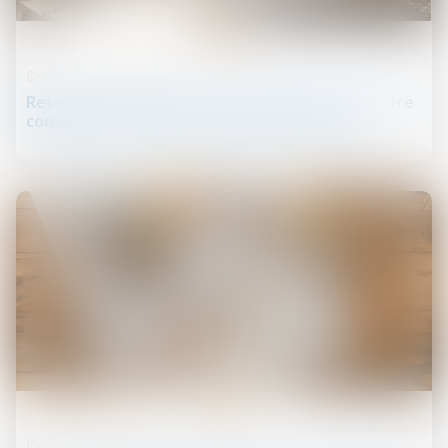
18
juil.
Droit de la construction
Retards de chantier : le maître d’œuvre peut être
condamné… même par un tiers au contrat
04
juil.
Droit de la construction