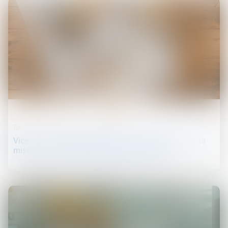
13
juin
Droit de la construction
Vice caché : la prescription court à compter de la
mise en cause par le maître d’ouvrage