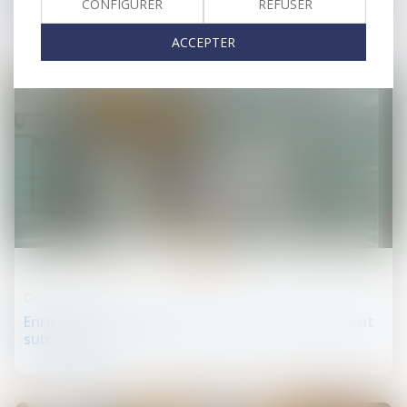
geste unique de travaux
CONFIGURER
REFUSER
ACCEPTER
20
juin
Droit de la construction
Enrichissement injustifié : une action strictement
subsidiaire !