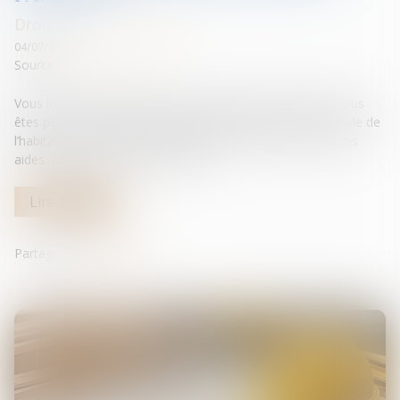
Droit de la construction
04/07/2025
Source :
edito.seloger.com
Vous louez un bien et prévoyez d’y réaliser des travaux. Vous
êtes peut-être éligible aux subventions de l’Agence nationale de
l’habitat (ANAH). Il serait dommage de passer à côté de ces
aides. Faisons le point ensemble...
Lire la suite
Partager sur