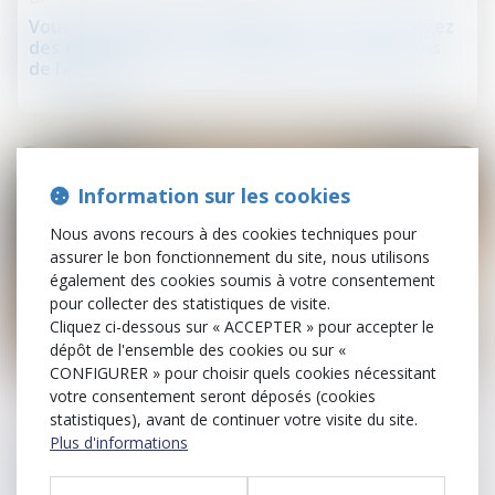
Vous êtes propriétaire bailleur et vous envisagez
des travaux, êtes-vous éligible aux subventions
de l’ANAH ?
Information sur les cookies
Nous avons recours à des cookies techniques pour
assurer le bon fonctionnement du site, nous utilisons
également des cookies soumis à votre consentement
pour collecter des statistiques de visite.
Cliquez ci-dessous sur « ACCEPTER » pour accepter le
dépôt de l'ensemble des cookies ou sur «
27
CONFIGURER » pour choisir quels cookies nécessitant
juin
votre consentement seront déposés (cookies
statistiques), avant de continuer votre visite du site.
Droit de la construction
Plus d'informations
MaPrimeRénov' : la suspension estivale ne
concernera finalement pas les rénovations par