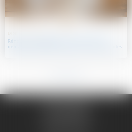
23
mai
Droit de la construction
Rénovation énergétique : l'UFC-Que Choisir
demande un guichet unique pour toutes les aides
1
2
3
4
5
6
7
...
NATHALIE PRUGNE
19 COURS SABLON
63000 CLERMONT FERRAND
Tél :
04 73 14 97 56
Portable :
06 79 76 95 04