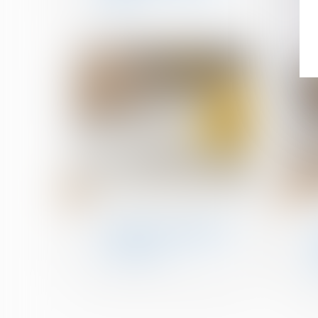
aides
25
18
avr.
avr.
Droit de la construction
Vous louez un logement
en LMNP ? Voici ce qu'il
faut retenir