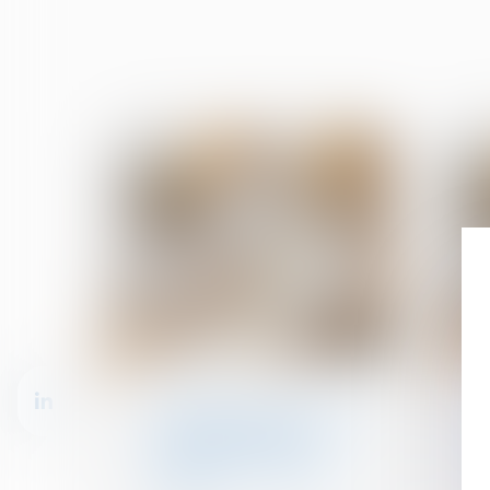
23
16
mai
mai
Droit de la construction
Rénovation énergétique :
l'UFC-Que Choisir
demande un guichet
unique pour toutes les