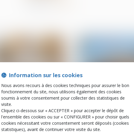
Partager sur
Information sur les cookies
Nous avons recours à des cookies techniques pour assurer le bon
fonctionnement du site, nous utilisons également des cookies
09
soumis à votre consentement pour collecter des statistiques de
mai
Droit de la construction
Droit de la constructio
visite.
Cliquez ci-dessous sur « ACCEPTER » pour accepter le dépôt de
Sous-traitance : pas de
Certificats d’écon
nullité sans manquement
d’énergie (CEE) : e
l'ensemble des cookies ou sur « CONFIGURER » pour choisir quels
préalable aux garanties
des modifications à
cookies nécessitant votre consentement seront déposés (cookies
connaître
statistiques), avant de continuer votre visite du site.