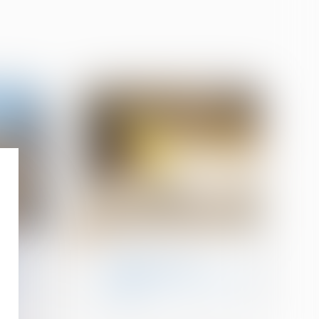
02
mai
n
Droit de la construction
omies
Quelles sont les
ncore
obligations liées à la carte
BTP ?