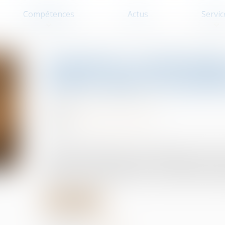
Compétences
Actus
Servic
Assurance construction
arrière après acceptat
Droit de la construction
18/04/2025
Source :
www.lemag-juridique.com
En matière d’assurance, il est fréquent, lors d
oppose un refus de garantie. Toutefois celle-ci n
dans le même temps exclure une partie des dom
Lire la suite