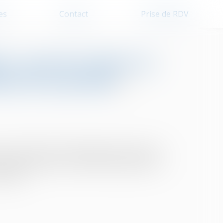
es
Contact
Prise de RDV
 : pas de retour en
ion de garantie
e la survenance d’un dommage que l’assurance
e peut accepter le principe de la garantie et
mages...