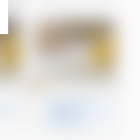
21
mars
n
Droit de la construction
La garantie décennale ne
rroné :
s’applique pas aux
in pour
équipements
indispensables à l’activité
professionnelle.