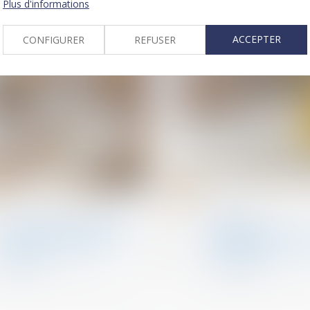
Plus d'informations
ACCEPTER
CONFIGURER
REFUSER
04
avr.
Droit de la construction
Droit de la constructio
Assurance construction :
Diagnostic
pas de retour en arrière
d'assainissement e
après acceptation de
un préjudice certa
garantie
l'acquéreur