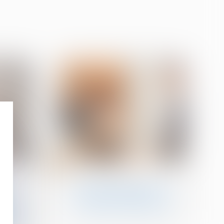
10
avr.
Divorce et séparation
e de
CEDH : la question de la
la
garde des enfants issus
ation
d'unions internationales
x à la