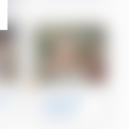
ion de
20
déc.
Divorce et séparation
acquêts
Non-retour illicite
alue
d’enfant : quelle
juridiction est
compétente ?