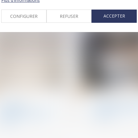
date de la dissolut
Plus d'informations
la communauté
ACCEPTER
CONFIGURER
REFUSER
02
janv.
Divorce et séparation
Divorce et séparation
Prestation
Participation aux 
compensatoire : ce qu'il
: calcul de la plus-v
faut savoir en cas de
d’un bien
divorce