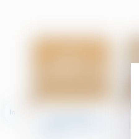
12
04
juin
juin
Divorce et séparation
Loi du 31 mai 2024 visant
à assurer une justice
patrimoniale au sein de la
famille