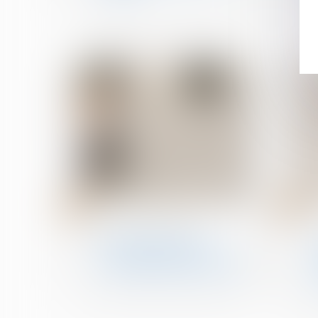
13
07
févr.
févr.
Divorce et séparation
Non-paiement de la
pension alimentaire et
délit d’abandon de famille