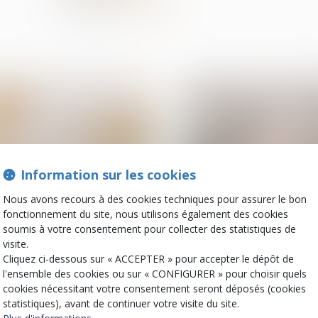
Partager sur
Information sur les cookies
Nous avons recours à des cookies techniques pour assurer le bon
fonctionnement du site, nous utilisons également des cookies
14
soumis à votre consentement pour collecter des statistiques de
mai
visite.
Divorce et séparation
Divorce et séparation
Cliquez ci-dessous sur « ACCEPTER » pour accepter le dépôt de
Indivision : quelle
Demande de repris
l'ensemble des cookies ou sur « CONFIGURER » pour choisir quels
indemnisation pour
sommes d’argent : 
cookies nécessitant votre consentement seront déposés (cookies
l’indivisaire qui
nécessaire qualific
statistiques), avant de continuer votre visite du site.
rembourse seul le prêt ?
de propre de l’épou