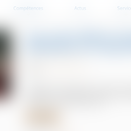
Compétences
Actus
Servic
Non-retour illicite d’e
juridiction est compét
Divorce et séparation
20/12/2023
Source :
www.lemag-juridique.com
Le règlement n°2201/2003 du Conseil du 27 novembr
compétence, la reconnaissance et l’exécution de
matière de responsabilité parentale...
Lire la suite