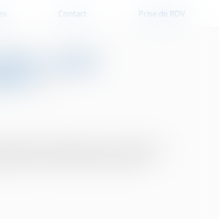
es
Contact
Prise de RDV
nfant : quelle
ente ?
e 2003, dit Bruxelles II bis, est relatif à la
s décisions en matière matrimoniale et en