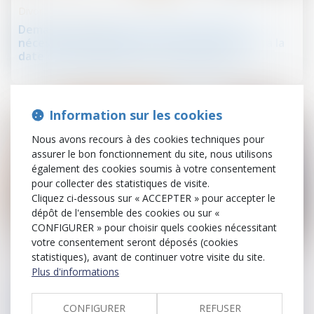
Divorce et séparation
Demande de reprise de sommes d’argent : la
nécessaire qualification de propre de l’époux à la
date de la dissolution de la communauté
Information sur les cookies
Nous avons recours à des cookies techniques pour
assurer le bon fonctionnement du site, nous utilisons
également des cookies soumis à votre consentement
pour collecter des statistiques de visite.
Cliquez ci-dessous sur « ACCEPTER » pour accepter le
dépôt de l'ensemble des cookies ou sur «
CONFIGURER » pour choisir quels cookies nécessitant
votre consentement seront déposés (cookies
10
avr.
statistiques), avant de continuer votre visite du site.
Plus d'informations
Divorce et séparation
CEDH : la question de la garde des enfants issus
CONFIGURER
REFUSER