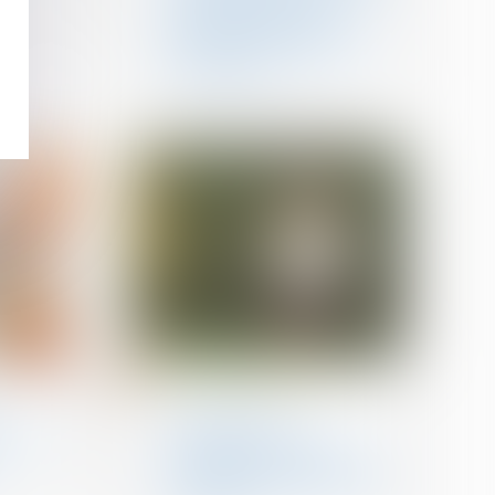
pour compenser le
préjudice causé par la
dissolution du mariage :
QPC rejetée
01
août
Divorce et séparation
Preuve de la
ce que
communication du
compte rendu d’audition
de l’enfant par l’arrêt ou