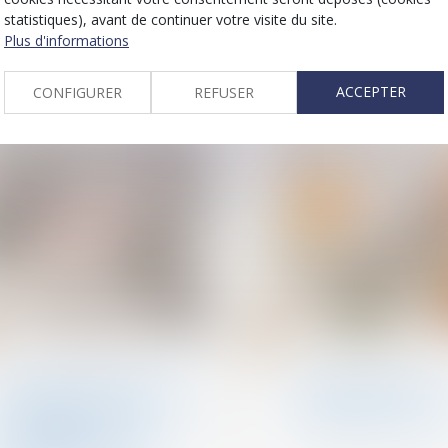
demande !
statistiques), avant de continuer votre visite du site.
Plus d'informations
ACCEPTER
CONFIGURER
REFUSER
22
août
Divorce et séparation
Divorce et séparation
Date d’appréciation de la
Divorce et pension
demande de prestation
alimentaire : tout 
compensatoire et
vous devez savoir
conséquence de l’appel