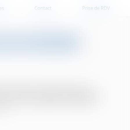
es
Contact
Prise de RDV
n cas de divorce :
t de la demande !
ouse à indemniser le préjudice subi par son
du Code civil, retient qu'après le départ de celle-
 couple pour une installation en Guadeloupe,
...