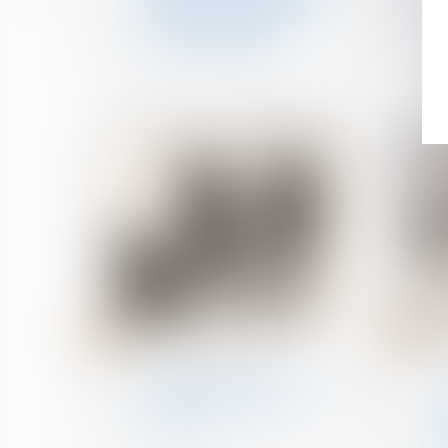
déterminer des éléments
actifs et passifs de la
masse à partager
19
29
sept.
août
Divorce et séparation
Pension alimentaire : une
gestion automatisée
pour tous