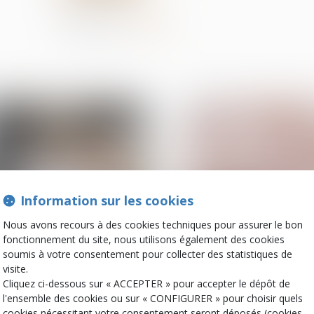
Partager sur
Information sur les cookies
Nous avons recours à des cookies techniques pour assurer le bon
fonctionnement du site, nous utilisons également des cookies
17
oct.
soumis à votre consentement pour collecter des statistiques de
Divorce et séparation
Divorce et séparation
visite.
Dommages et intérêts en
La pension alimenta
Cliquez ci-dessous sur « ACCEPTER » pour accepter le dépôt de
cas de divorce : attention
définition, calcul et
l'ensemble des cookies ou sur « CONFIGURER » pour choisir quels
au fondement de la
obligations
cookies nécessitant votre consentement seront déposés (cookies