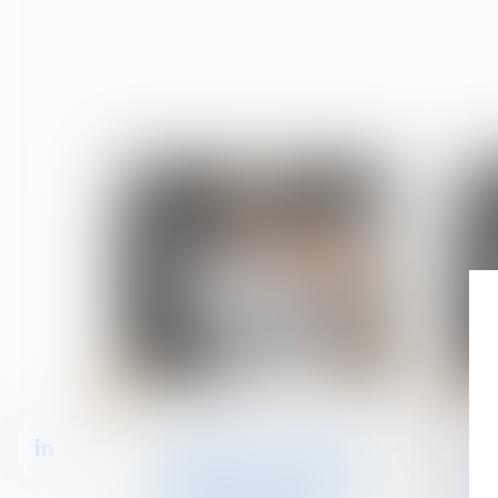
07
07
déc.
nov.
Divorce et séparation
Liquidation du régime de
la séparation de biens : la
juridiction saisie doit