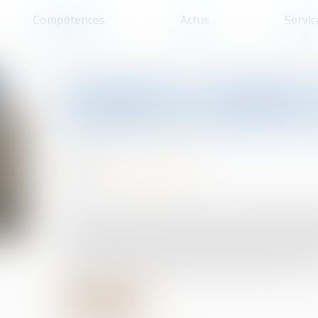
Compétences
Actus
Servic
Dommages et intérêts e
attention au fondemen
Divorce et séparation
07/11/2023
Source :
actu.dalloz-etudiant.fr
Doit être cassé l’arrêt qui, pour condamner l’ép
ancien conjoint sur le fondement de l'article 266 
ci du domicile conjugal avec les deux enfants du
l’époux a été privé de ses filles pendant onze mois
Lire la suite