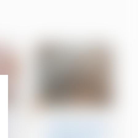
27
sept.
Divorce et séparation
ire :
Interdiction de révision
de la pension versée sous
la forme de rente viagère