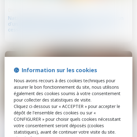
Divorce et séparation
Nationalité française par mariage : la conception
d’un enfant hors union suffit à caractériser la
cessation de communauté de vie
Information sur les cookies
Nous avons recours à des cookies techniques pour
assurer le bon fonctionnement du site, nous utilisons
également des cookies soumis à votre consentement
pour collecter des statistiques de visite.
Cliquez ci-dessous sur « ACCEPTER » pour accepter le
29
dépôt de l'ensemble des cookies ou sur «
juil.
CONFIGURER » pour choisir quels cookies nécessitant
votre consentement seront déposés (cookies
Divorce et séparation
statistiques), avant de continuer votre visite du site.