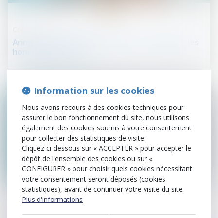
19
mars
Copropriété
Annulation du mandat du syndic : restitution des
honoraires perçus !
Information sur les cookies
Nous avons recours à des cookies techniques pour
assurer le bon fonctionnement du site, nous utilisons
également des cookies soumis à votre consentement
pour collecter des statistiques de visite.
Cliquez ci-dessous sur « ACCEPTER » pour accepter le
dépôt de l'ensemble des cookies ou sur «
CONFIGURER » pour choisir quels cookies nécessitant
votre consentement seront déposés (cookies
19
févr.
statistiques), avant de continuer votre visite du site.
Plus d'informations
Copropriété