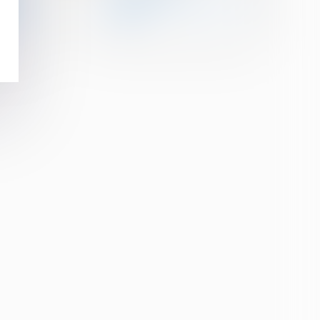
ment
rétrocession, recours : les
cé par
délais
n