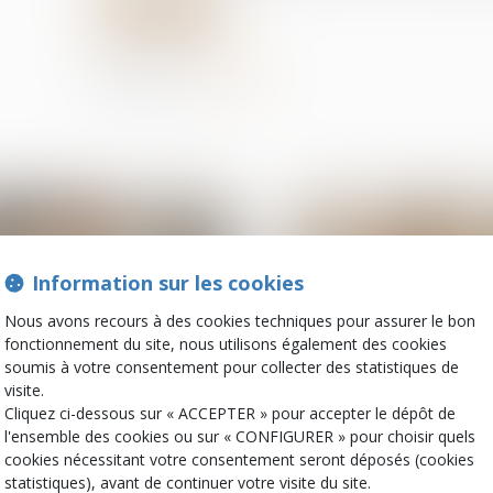
Lire la suite
Partager sur
Information sur les cookies
Nous avons recours à des cookies techniques pour assurer le bon
fonctionnement du site, nous utilisons également des cookies
soumis à votre consentement pour collecter des statistiques de
visite.
Cliquez ci-dessous sur « ACCEPTER » pour accepter le dépôt de
03
déc.
l'ensemble des cookies ou sur « CONFIGURER » pour choisir quels
Cession et gestion d'immeuble
Cession et gestion d'i
cookies nécessitant votre consentement seront déposés (cookies
Annulation de vente et
Promesse unilatéra
statistiques), avant de continuer votre visite du site.