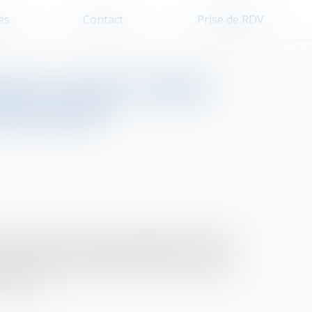
es
Contact
Prise de RDV
ées en zone tendue
nt locatif
ur répondre à la crise du logement en France :
 tendue. Cette initiative permet d’ouvrir de
ogements neufs et de favoriser la construction
yennes...