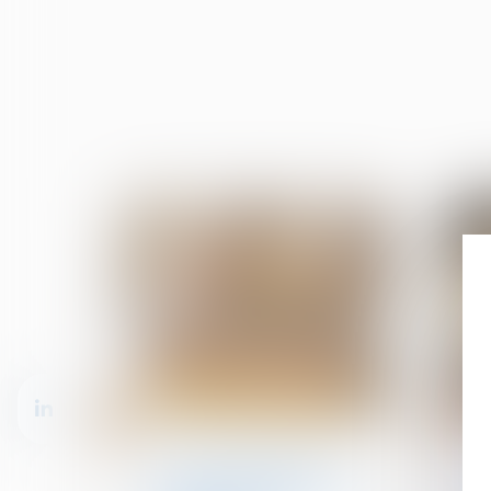
21
18
janv.
déc.
Cession et gestion d'immeuble
Le débroussaillement,