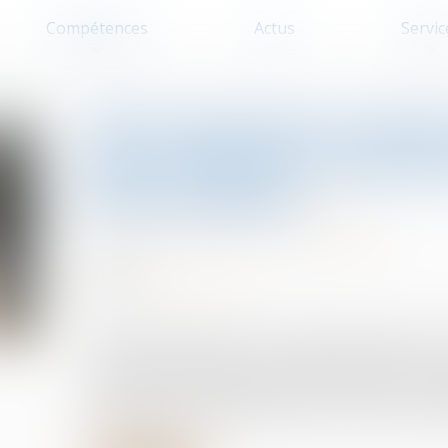
Compétences
Actus
Servic
688 communes reclass
pour booster le logeme
intermédiaire
Cession et gestion d'immeuble
28/08/2024
Source :
edito.seloger.com
Le gouvernement a pris une décision majeure po
près de 700 communes ont été reclassées en zone
nouvelles possibilités de financement pour les l
de logements intermédiaires pour les classes mo