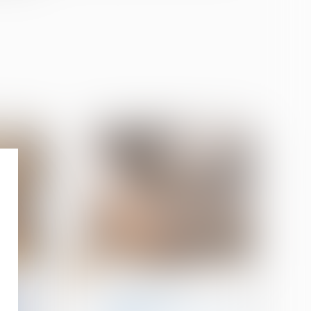
08
oct.
mmeuble
Cession et gestion d'immeuble
le de
Expropriation,