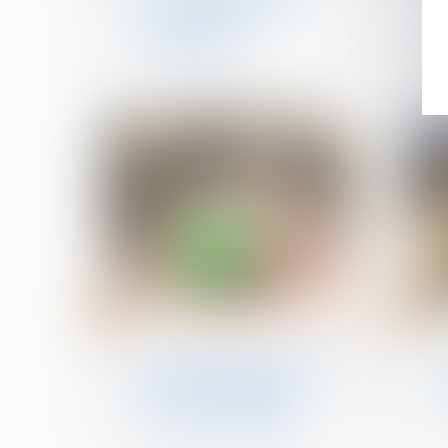
mention obligatoire sur
les annonces
immobilières
28
09
août
juil.
Cession et gestion d'immeuble
688 communes reclassées
en zone tendue pour
booster le logement
locatif intermédiaire