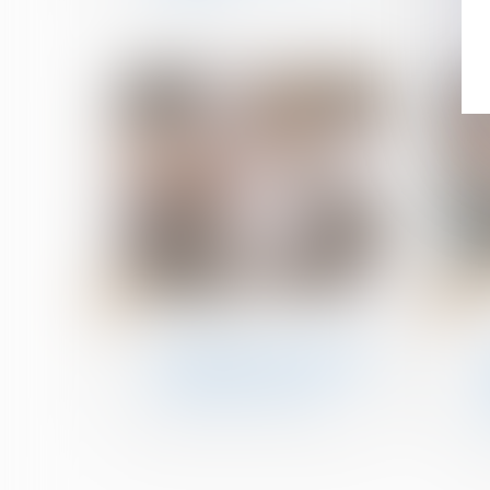
21
02
août
juil.
Baux d'habitation
Encadrement des loyers :
le dispositif est reconduit
jusqu’en juillet 2025