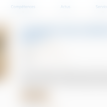
Compétences
Actus
Servic
Comment sont calculée
loyer ?
Baux d'habitation
03/09/2024
Source :
www.economie.gouv.fr
Plusieurs indices sont utilisés pour réviser les lo
les loyers d'habitation, l'indice des loyers commer
tertiaires (ILAT). Ils sont calculés et diffusés cha
Lire la suite