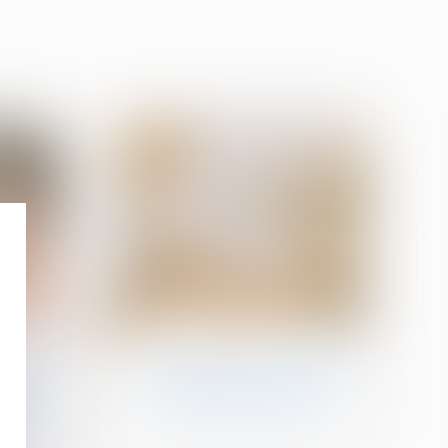
03
sept.
Baux d'habitation
e est
Comment sont calculées
on de
les révisions de loyer ?
i de