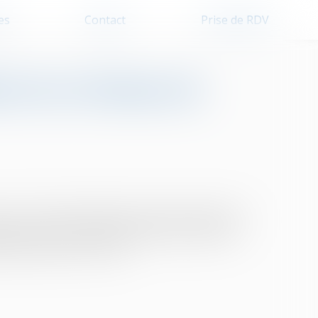
es
Contact
Prise de RDV
s les révisions de
yers : l'indice de référence des loyers (IRL) pour
ciaux (ILC) et l'indice des loyers des activités
que trimestre par l'Insee...