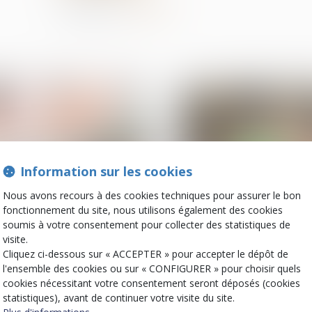
Partager sur
Information sur les cookies
Nous avons recours à des cookies techniques pour assurer le bon
fonctionnement du site, nous utilisons également des cookies
02
soumis à votre consentement pour collecter des statistiques de
oct.
visite.
Baux d'habitation
Baux d'habitation
Cliquez ci-dessous sur « ACCEPTER » pour accepter le dépôt de
Congé pour motif
Rappel : le locatair
l'ensemble des cookies ou sur « CONFIGURER » pour choisir quels
légitime et sérieux :
libéré de l’obligati
cookies nécessitant votre consentement seront déposés (cookies
précision concernant les
payer le loyer à
statistiques), avant de continuer votre visite du site.
conditions de ressources
l’expiration du déla