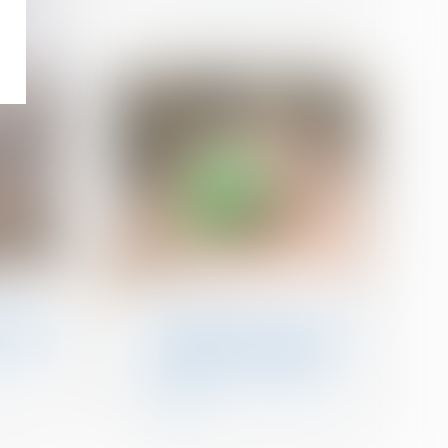
28
mai
Baux d'habitation
ment le
Proposition de loi visant à
oi Elan
renforcer les outils de
son
régulation des meublés
de tourisme à l'échelle
locale