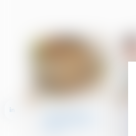
09
06
avr.
nov.
Baux d'habitation
Passoires thermiques : le
Sénat assouplit les
interdictions de mises en
location