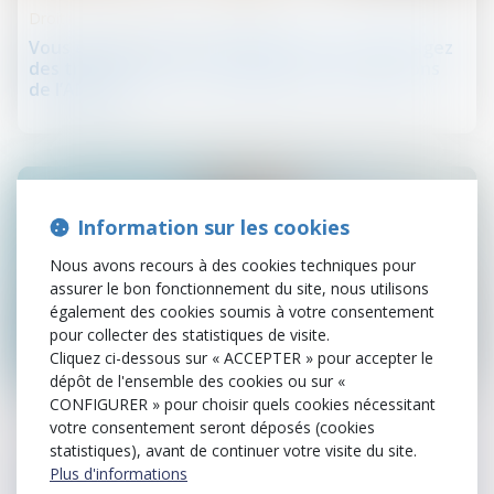
Droit de la construction
Vous êtes propriétaire bailleur et vous envisagez
des travaux, êtes-vous éligible aux subventions
de l’ANAH ?
Information sur les cookies
Nous avons recours à des cookies techniques pour
assurer le bon fonctionnement du site, nous utilisons
également des cookies soumis à votre consentement
pour collecter des statistiques de visite.
Cliquez ci-dessous sur « ACCEPTER » pour accepter le
dépôt de l'ensemble des cookies ou sur «
02
juil.
CONFIGURER » pour choisir quels cookies nécessitant
votre consentement seront déposés (cookies
Copropriété
statistiques), avant de continuer votre visite du site.
Plus d'informations
Emprunt du syndicat : la liste des informations que