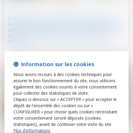
Baux d'habitation
Congé pour motif réel et sérieux délivré par le
bailleur : les éléments de preuve postérieurs à la
délivrance du congé peuvent être appréciés pour
justifier des intentions du bailleur | LE MAG
JURIDIQUE
Information sur les cookies
Nous avons recours à des cookies techniques pour
assurer le bon fonctionnement du site, nous utilisons
également des cookies soumis à votre consentement
pour collecter des statistiques de visite.
Cliquez ci-dessous sur « ACCEPTER » pour accepter le
dépôt de l'ensemble des cookies ou sur «
CONFIGURER » pour choisir quels cookies nécessitant
votre consentement seront déposés (cookies
20
oct.
statistiques), avant de continuer votre visite du site.
Plus d'informations