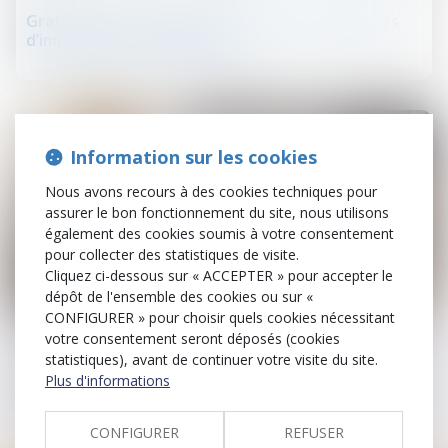
Gratification du conjoint survivant et modalités
d’imputation des libéralités
Information sur les cookies
Nous avons recours à des cookies techniques pour
assurer le bon fonctionnement du site, nous utilisons
également des cookies soumis à votre consentement
pour collecter des statistiques de visite.
Cliquez ci-dessous sur « ACCEPTER » pour accepter le
dépôt de l'ensemble des cookies ou sur «
31
CONFIGURER » pour choisir quels cookies nécessitant
janv.
votre consentement seront déposés (cookies
statistiques), avant de continuer votre visite du site.
Droit de la construction
Plus d'informations
Précisions sur la sous-traitance de second rang
CONFIGURER
REFUSER