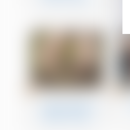
29
27
févr.
févr.
Patrimoine et succession
Valeur du nouveau bien
subrogé au bien aliéné et
atteinte au droit de
propriété : QPC rejetée