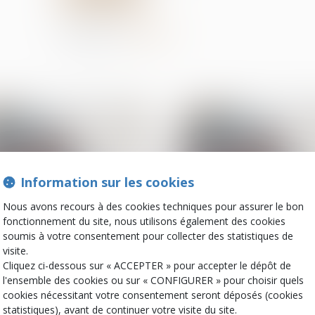
Partager sur
Information sur les cookies
Nous avons recours à des cookies techniques pour assurer le bon
fonctionnement du site, nous utilisons également des cookies
soumis à votre consentement pour collecter des statistiques de
06
visite.
mars
Cliquez ci-dessous sur « ACCEPTER » pour accepter le dépôt de
Copropriété
Droit de la constructio
l'ensemble des cookies ou sur « CONFIGURER » pour choisir quels
Le quitus donné au syndic
Vendeurs profanes
cookies nécessitant votre consentement seront déposés (cookies
ne prive pas un
validité de la claus
statistiques), avant de continuer votre visite du site.
copropriétaire d’engager
d’exclusion de gara