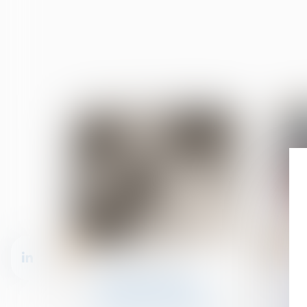
15
12
mars
mars
Violences familiales
La lutte contre les
violences faites aux
femmes : état des lieux