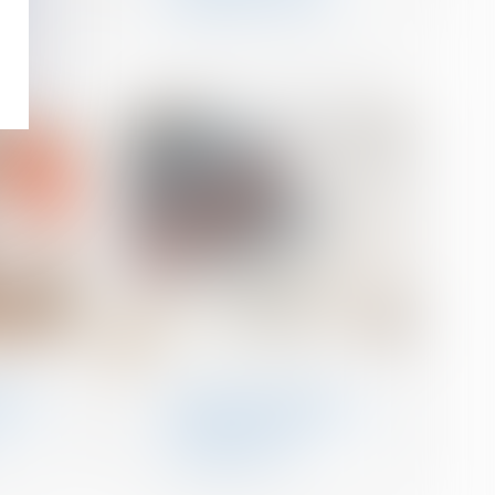
21
févr.
on
Droit de la construction
ption
Bercy annonce deux
tion :
mesures de soutien aux
entreprises de la
construction