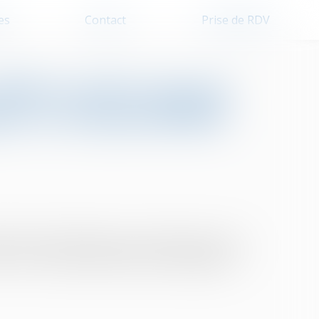
es
Contact
Prise de RDV
ndic ne prive pas un
er sa responsabilité
onnait cette dernière sur le fait de savoir si le
tion en responsabilité délictuelle engagée par