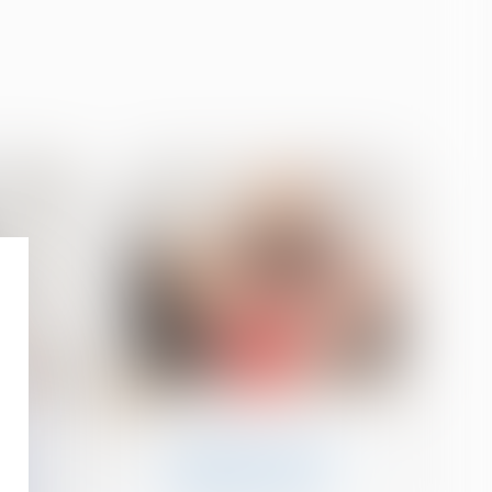
05
mars
n
Filiation
 et
Protection du droit à
e
l’image de l’enfant :
ntie
publication de la loi