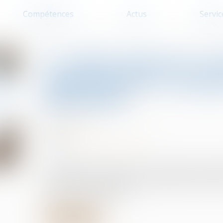
Compétences
Actus
Servic
Le quitus donné au sy
copropriétaire d’engag
délictuelle
Copropriété
12/03/2024
Source :
www.lemag-juridique.com
Un litige porté devant la Cour de cassation questi
quitus donné au syndic faisait obstacle à une ac
l’un des copropriétaires...
Lire la suite