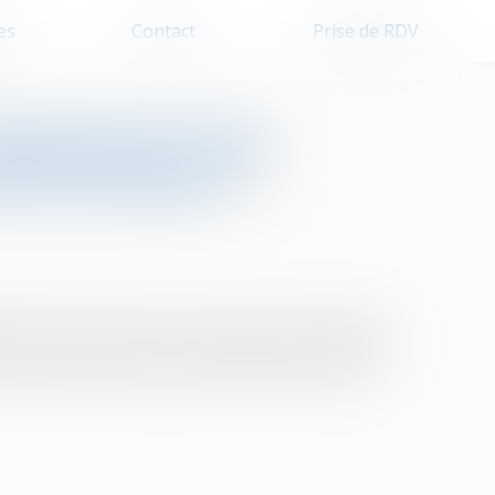
es
Contact
Prise de RDV
u logement sont
l de location ?
 1989, la loi prévoit que le locataire a l’obligation
t à la destination contractuellement prévue...