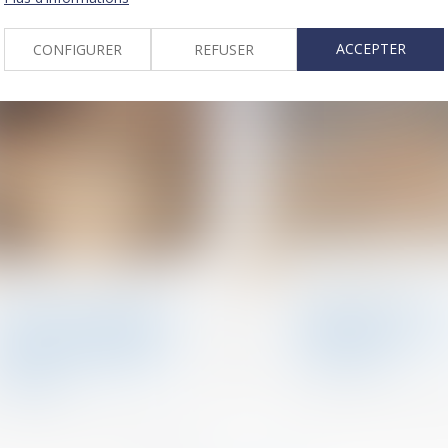
ACCEPTER
CONFIGURER
REFUSER
15
avr.
Patrimoine et succession
Baux d'habitation
Succession et biens sans
Quelles utilisation
maître : se manifester
logement sont
dans les 30 ans suffit à
autorisées dans un 
bloquer l’appropriation
de location ?
publique