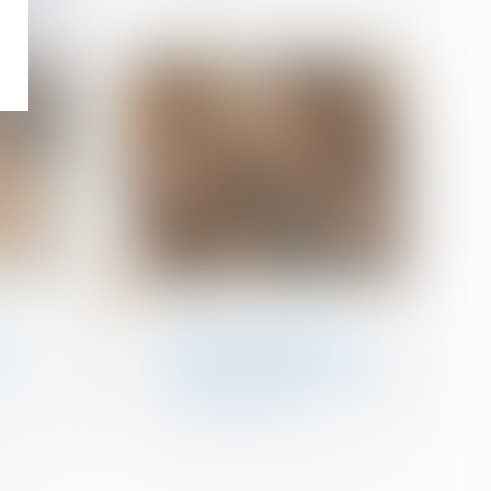
15
avr.
Filiation
s du
Filiation naturelle et
preuve de la possession
bail
d’état : quand commence
la prescription ?