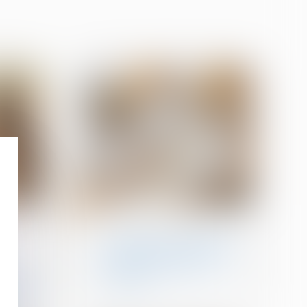
18
avr.
Droit de la construction
Assurance construction :
pas de retour en arrière
après acceptation de
garantie
le d’un
leur