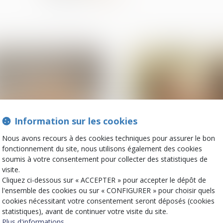
Information sur les cookies
Nous avons recours à des cookies techniques pour assurer le bon
22
fonctionnement du site, nous utilisons également des cookies
avr.
soumis à votre consentement pour collecter des statistiques de
Droit immobilier
Droit de la famille, des
personnes et de leur
visite.
Clause de non-recours :
patrimoine
Cliquez ci-dessous sur « ACCEPTER » pour accepter le dépôt de
pas d’exonération de
Mariage sous
l'ensemble des cookies ou sur « CONFIGURER » pour choisir quels
l’obligation de délivrance
communauté :
du bailleur
cookies nécessitant votre consentement seront déposés (cookies
confiscation possib
statistiques), avant de continuer votre visite du site.
bien commun en va
Plus d'informations