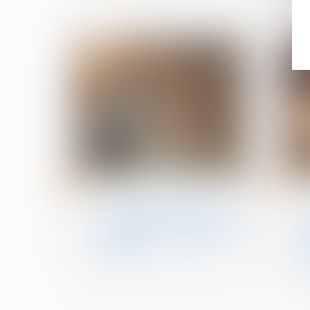
18
17
avr.
avr.
Violences familiales
Proposition de loi visant à
renforcer la lutte contre
les violences sexuelles et
sexistes