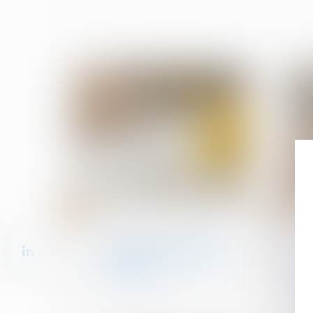
25
23
avr.
avr.
Droit de la construction
Vous louez un logement
en LMNP ? Voici ce qu'il
faut retenir