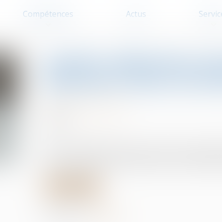
Compétences
Actus
Servic
Quelles utilisations d
autorisées dans un bai
Baux d'habitation
15/04/2025
Source :
edito.seloger.com
Dans le cadre d’un bail soumis à la loi du 6 juillet
d’user paisiblement des lieux loués, conformémen
Lire la suite
Partager sur