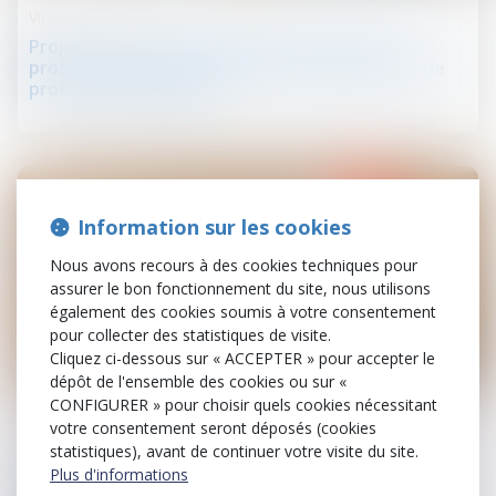
Violences familiales
Proposition de loi renforçant l'ordonnance de
protection et créant l'ordonnance provisoire de
protection immédiate
Information sur les cookies
Nous avons recours à des cookies techniques pour
assurer le bon fonctionnement du site, nous utilisons
également des cookies soumis à votre consentement
pour collecter des statistiques de visite.
Cliquez ci-dessous sur « ACCEPTER » pour accepter le
dépôt de l'ensemble des cookies ou sur «
30
mai
CONFIGURER » pour choisir quels cookies nécessitant
votre consentement seront déposés (cookies
Patrimoine et succession
statistiques), avant de continuer votre visite du site.
Plus d'informations
Assurance-vie : pas de primes manifestement