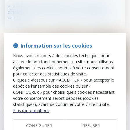
Prestation compensatoire et droit d’usage et
d’habitation : une alternative au versement en
capital
Information sur les cookies
Nous avons recours à des cookies techniques pour
assurer le bon fonctionnement du site, nous utilisons
également des cookies soumis à votre consentement
pour collecter des statistiques de visite.
Cliquez ci-dessous sur « ACCEPTER » pour accepter le
dépôt de l'ensemble des cookies ou sur «
CONFIGURER » pour choisir quels cookies nécessitant
03
votre consentement seront déposés (cookies
déc.
statistiques), avant de continuer votre visite du site.
Plus d'informations
Cession et gestion d'immeuble
Promesse unilatérale de vente : un engagement
irrévocable renforcé par la Cour de cassation
CONFIGURER
REFUSER