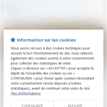
Étiquette énergétique -Calcul du DPE : ce qui va
changer
Information sur les cookies
Nous avons recours à des cookies techniques pour
assurer le bon fonctionnement du site, nous utilisons
également des cookies soumis à votre consentement
pour collecter des statistiques de visite.
Cliquez ci-dessous sur « ACCEPTER » pour accepter le
dépôt de l'ensemble des cookies ou sur «
12
sept.
CONFIGURER » pour choisir quels cookies nécessitant
votre consentement seront déposés (cookies
Droit de la construction
statistiques), avant de continuer votre visite du site.
Plus d'informations
MaPrimeRénov' : redémarrage prévu le 30
septembre
CONFIGURER
REFUSER