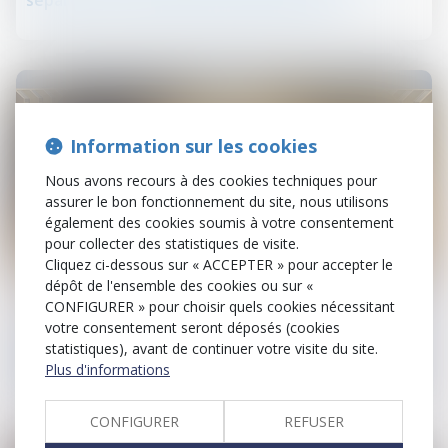
séparés du fait de leurs enfants mineurs
Information sur les cookies
Nous avons recours à des cookies techniques pour
assurer le bon fonctionnement du site, nous utilisons
également des cookies soumis à votre consentement
pour collecter des statistiques de visite.
Cliquez ci-dessous sur « ACCEPTER » pour accepter le
09
juil.
dépôt de l'ensemble des cookies ou sur «
CONFIGURER » pour choisir quels cookies nécessitant
Cession et gestion d'immeuble
votre consentement seront déposés (cookies
statistiques), avant de continuer votre visite du site.
Réunion de deux lots : le local à usage d’habitation
ne perd pas son usage
Plus d'informations
CONFIGURER
REFUSER