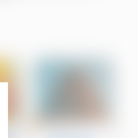
27
août
Copropriété
se par
Publication du décret