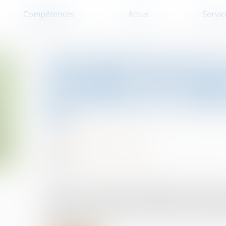
Compétences
Actus
Servic
Nationalité française 
conception d’un enfant
caractériser la cessa
vie
Divorce et séparation
01/09/2025
Source :
www.lemag-juridique.com
L’article 21-2 du Code civil prévoit que l’étrange
la nationalité française par déclaration, sous ré
matérielle n’ait pas cessé à la date de cette déclar