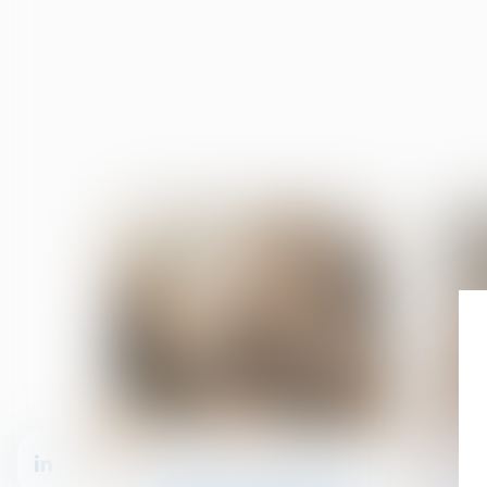
05
03
sept.
sept.
Patrimoine et succession
Succession : pourquoi les