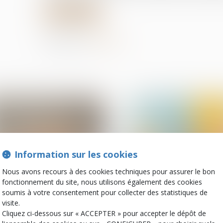
Lire la suite
Partager sur
Information sur les cookies
Nous avons recours à des cookies techniques pour assurer le bon
fonctionnement du site, nous utilisons également des cookies
soumis à votre consentement pour collecter des statistiques de
01
sept.
visite.
Baux d'habitation
Divorce et séparation
Cliquez ci-dessous sur « ACCEPTER » pour accepter le dépôt de
Encadrement des loyers
Nationalité françai