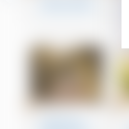
héritiers d'un compte-
titres paient-ils plus cher
?
25
21
août
août
Filiation
Contestation de
paternité : les juges ne