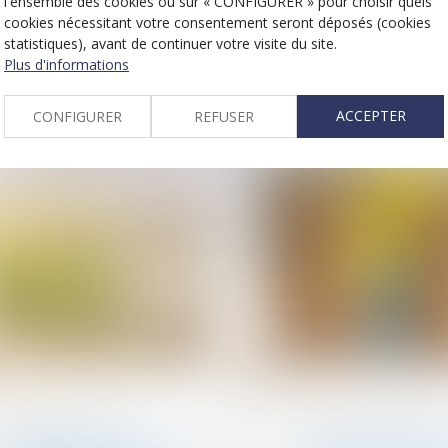
l'ensemble des cookies ou sur « CONFIGURER » pour choisir quels
des baux d’habitation :
mariage : la concep
cookies nécessitant votre consentement seront déposés (cookies
prolongation du dispositif
d’un enfant hors u
statistiques), avant de continuer votre visite du site.
jusqu’en 2026
suffit à caractériser
Plus d'informations
cessation de
communauté de vi
ACCEPTER
CONFIGURER
REFUSER
19
août
Droit de la famille, des
Droit de la famille, des
personnes et de leur
personnes et de leur
patrimoine
patrimoine
Donation-partage ou
Pas de retour de l’