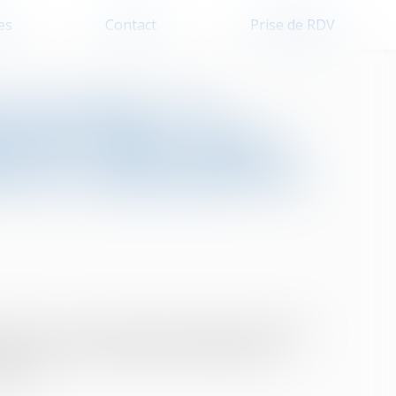
es
Contact
Prise de RDV
par mariage : la
 hors union suffit à
tion de communauté de
r marié à un ressortissant français peut acquérir
serve que la communauté de vie affective et
ation...