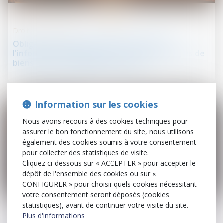
04
févr.
Droit de la propriété
Obligations légales de débroussaillement :
l'information des acquéreurs et des locataires de
biens devient obligatoire en 2025
Information sur les cookies
Nous avons recours à des cookies techniques pour
assurer le bon fonctionnement du site, nous utilisons
également des cookies soumis à votre consentement
pour collecter des statistiques de visite.
Cliquez ci-dessous sur « ACCEPTER » pour accepter le
dépôt de l'ensemble des cookies ou sur «
CONFIGURER » pour choisir quels cookies nécessitant
votre consentement seront déposés (cookies
04
févr.
statistiques), avant de continuer votre visite du site.
Plus d'informations