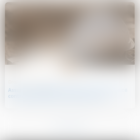
12
juin
Droit de la construction
Assurance dommages-ouvrage : la responsabilité
contractuelle de droit commun écartée
1
2
3
4
5
6
7
...