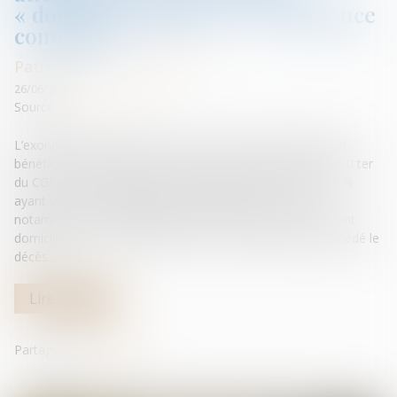
« domicile commun » et « résidence
commune »
Patrimoine et succession
26/06/2026
Source :
www.aurep.com
L’exonération totale de droits de succession dont peuvent
bénéficier certains frères et sœurs portée par l’article 796-0 ter
du CGI est très attractive eu égard au taux de 35 % et 45 %
ayant vocation à s’appliquer. Son bénéfice nécessite
notamment que le collatéral survivant ait été constamment
domicilié avec le défunt durant les cinq années ayant précédé le
décès...
Lire la suite
Partager sur