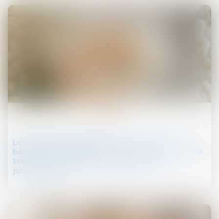
30
juin
Couples et régime matrimoniaux
Le collatéral engagé dans un PACS ne peut pas
bénéficier de l’exonération prévue par l’art. 796-0-
ter du CGI : fondement et portée de la
jurisprudence