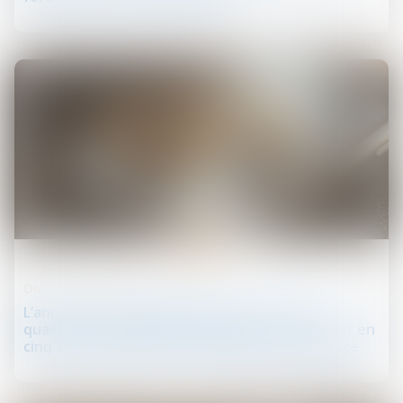
15
juin
Divorce et séparation
L’annulation du mariage pour erreur sur les
qualités essentielles de son épouse se prescrit en
cinq ans à compter de la célébration du mariage