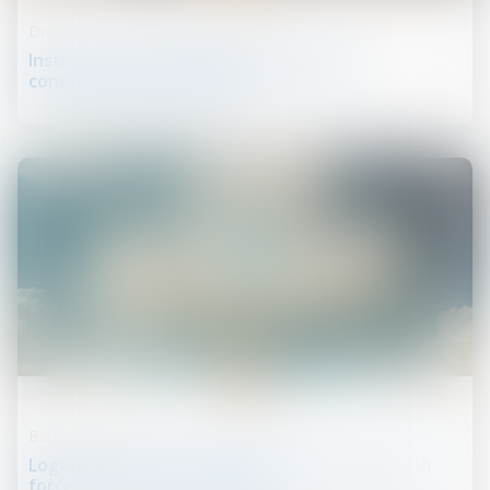
Droit de la famille, des personnes et de leur patrimoine
Instruction en famille sans autorisation :
condamnation des parents
16
juin
Baux d'habitation
Logement décent : distinction entre exécution
forcée et action indemnitaire