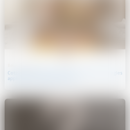
26
juin
Baux d'habitation
Cotisations 2026 : un arrêté qui confirme les règles
applicables au logement social