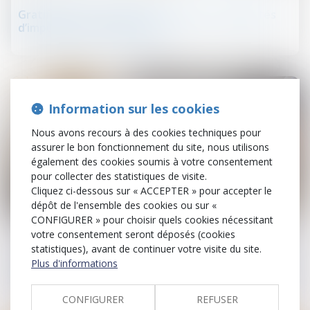
Gratification du conjoint survivant et modalités
d’imputation des libéralités
Information sur les cookies
Nous avons recours à des cookies techniques pour
assurer le bon fonctionnement du site, nous utilisons
également des cookies soumis à votre consentement
pour collecter des statistiques de visite.
Cliquez ci-dessous sur « ACCEPTER » pour accepter le
dépôt de l'ensemble des cookies ou sur «
31
CONFIGURER » pour choisir quels cookies nécessitant
janv.
votre consentement seront déposés (cookies
statistiques), avant de continuer votre visite du site.
Droit de la construction
Plus d'informations
Précisions sur la sous-traitance de second rang
CONFIGURER
REFUSER