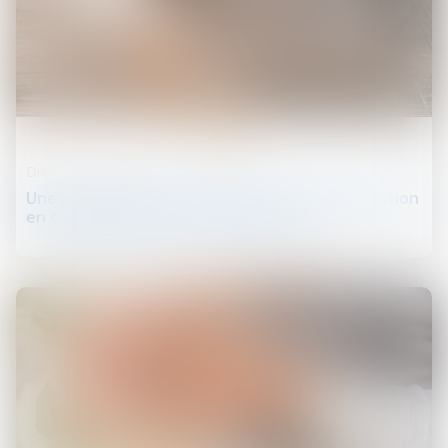
21
nov.
Droit de la propriété
Une agence garde-t-elle son droit à indemnisation
en cas de vente avec baisse de prix ?