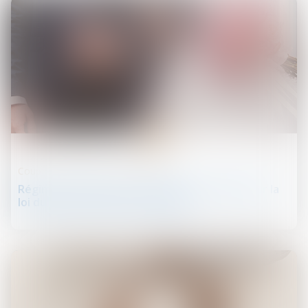
01
nov.
Couples et régime matrimoniaux
Régime matrimonial : présomption simple pour la
loi du premier domicile conjugal