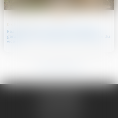
01
nov.
Droit de la propriété
Réalisation des travaux par l’intermédiaire du
gérant de la SCI : présomption de connaissance du
vice
41
42
43
44
45
46
47
...
...
NATHALIE PRUGNE
19 COURS SABLON
63000 CLERMONT FERRAND
Tél :
04 73 14 97 56
Portable :
06 79 76 95 04