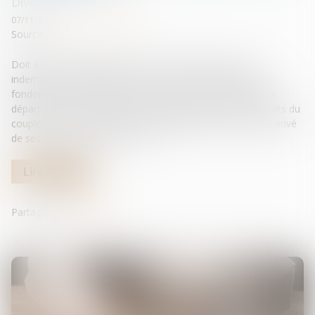
Divorce et séparation
07/11/2023
Source :
actu.dalloz-etudiant.fr
Doit être cassé l’arrêt qui, pour condamner l’épouse à
indemniser le préjudice subi par son ancien conjoint sur le
fondement de l'article 266 du Code civil, retient qu'après le
départ de celle-ci du domicile conjugal avec les deux enfants du
couple pour une installation en Guadeloupe, l’époux a été privé
de ses filles pendant onze mois...
Lire la suite
Partager sur