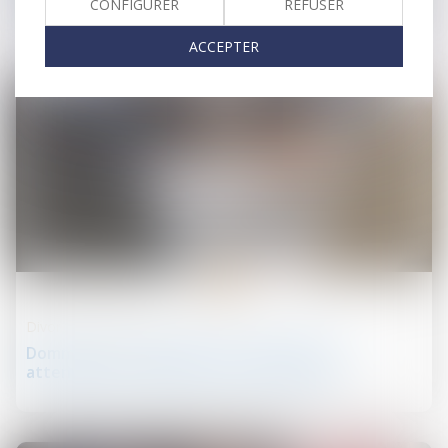
commissaire de justice
CONFIGURER
REFUSER
ACCEPTER
07
nov.
Divorce et séparation
Dommages et intérêts en cas de divorce :
attention au fondement de la demande !