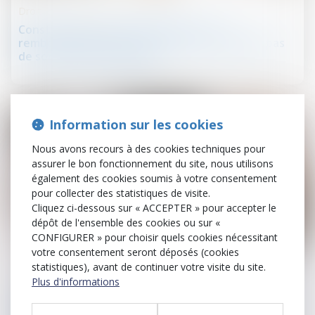
Droit de la construction
Construction sur le terrain d’autrui : le
remboursement du constructeur ne dépend pas
de son éviction préalable
Information sur les cookies
Nous avons recours à des cookies techniques pour
assurer le bon fonctionnement du site, nous utilisons
également des cookies soumis à votre consentement
pour collecter des statistiques de visite.
Cliquez ci-dessous sur « ACCEPTER » pour accepter le
dépôt de l'ensemble des cookies ou sur «
CONFIGURER » pour choisir quels cookies nécessitant
08
votre consentement seront déposés (cookies
nov.
statistiques), avant de continuer votre visite du site.
Plus d'informations
Baux d'habitation
Etat des lieux : conditions du partage des frais du