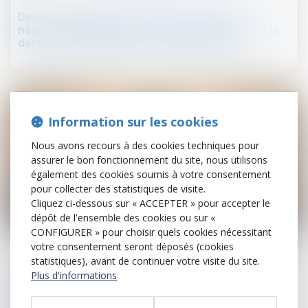
Demande de reprise de sommes d’argent : la
nécessaire qualification de propre de l’époux à la
date de la dissolution de la communauté
Information sur les cookies
Nous avons recours à des cookies techniques pour
assurer le bon fonctionnement du site, nous utilisons
également des cookies soumis à votre consentement
pour collecter des statistiques de visite.
Cliquez ci-dessous sur « ACCEPTER » pour accepter le
dépôt de l'ensemble des cookies ou sur «
03
CONFIGURER » pour choisir quels cookies nécessitant
mai
votre consentement seront déposés (cookies
statistiques), avant de continuer votre visite du site.
Violences familiales
Plus d'informations
Violences faites aux femmes : la première loi
européenne définitivement adoptée par les