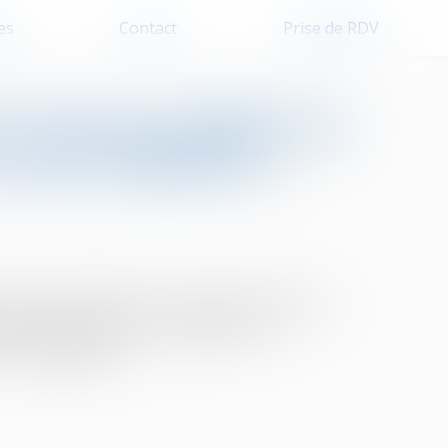
es
Contact
Prise de RDV
pe d’inopposabilité des
valeur supplétive
on étant supplétives de la volonté des parties,
au délégué d'opposer au délégataire les
t le délégataire...