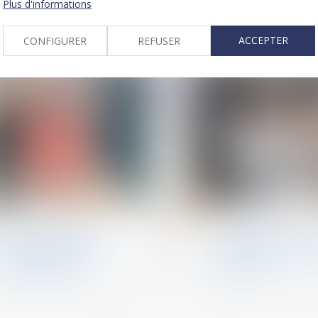
végétalisation sur 
Plus d'informations
toitures du bâtime
ACCEPTER
CONFIGURER
REFUSER
02
janv.
Baux d'habitation
Divorce et séparation
Arriérés de loyers et
Participation aux 
allocation logement :
: calcul de la plus-v
office du juge
d’un bien