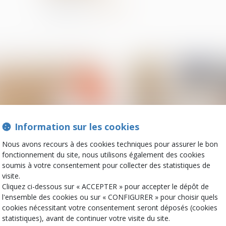
Partager sur
Information sur les cookies
Nous avons recours à des cookies techniques pour assurer le bon
fonctionnement du site, nous utilisons également des cookies
17
soumis à votre consentement pour collecter des statistiques de
janv.
Patrimoine et succession
Droit de la constructio
visite.
Cliquez ci-dessous sur « ACCEPTER » pour accepter le dépôt de
Droit de succession
Urbanisme &
immobilier : comment ça
construction : pro
l'ensemble des cookies ou sur « CONFIGURER » pour choisir quels
marche ?
d'énergies renouve
cookies nécessitant votre consentement seront déposés (cookies
ou système de
statistiques), avant de continuer votre visite du site.