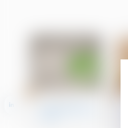
17
17
janv.
janv.
Baux d'habitation
Droit à rester dans les
lieux du locataire : l'office
du juge