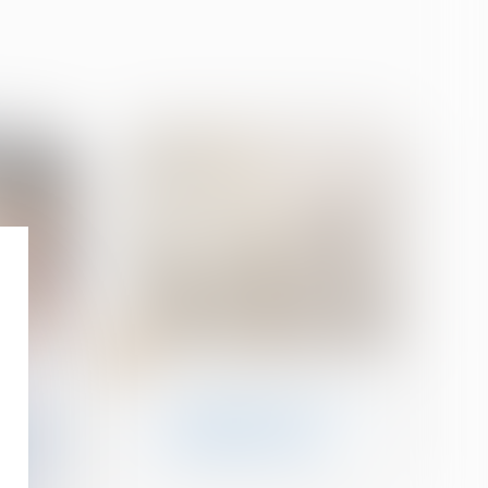
11
janv.
n
Patrimoine et succession
Les barèmes des droits
duction
de succession et
lables
donation pour 2024.