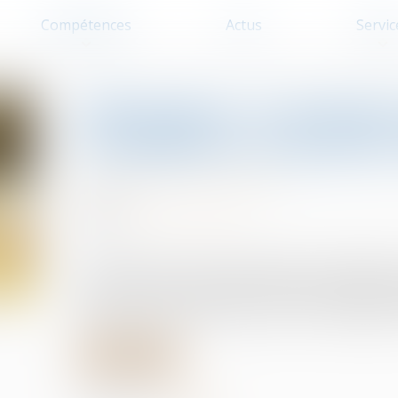
Compétences
Actus
Servic
Délégation : le princi
exceptions n’a qu’une 
Droit de la construction
20/12/2023
Source :
actu.dalloz-etudiant.fr
Les dispositions civiles applicables à la délégati
celles-ci peuvent déroger à l'interdiction faite 
exceptions tirées des rapports entre le délégant e
Lire la suite