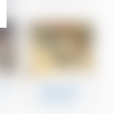
les
nt
20
déc.
Droit de la construction
acquêts
Délégation : le principe
alue
d’inopposabilité des
exceptions n’a qu’une
valeur supplétive