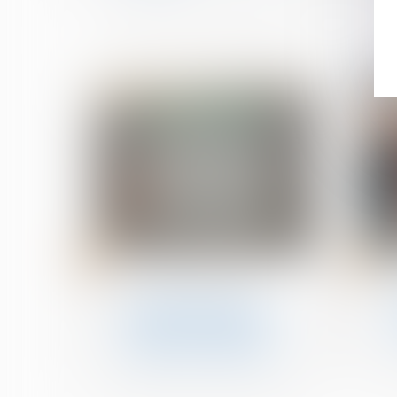
10
03
janv.
janv.
Droit de la construction
Transformation d’un
bâtiment agricole en
bâtiment d’habitation :
quelles autorisations ?