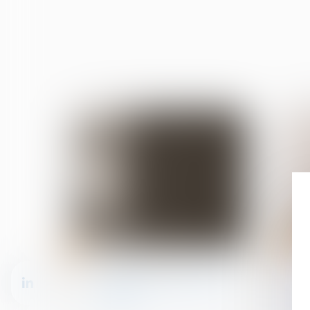
13
11
oct.
oct.
Violences familiales
Les violences sexistes en
France