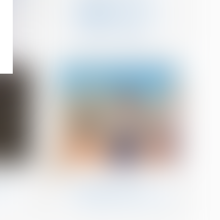
quel est le sort de la
prestation
compensatoire allouée
avant le 1-7-2000 ?
29
sept.
Droit de la construction
es et
Risque sanitaire et
impropriété de l’ouvrage