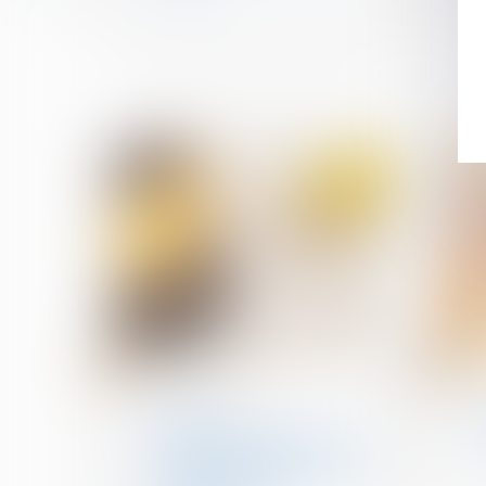
04
04
oct.
oct.
Droit de la propriété
Action en
remboursement de celui
qui a construit sur le
terrain d'autrui avec des