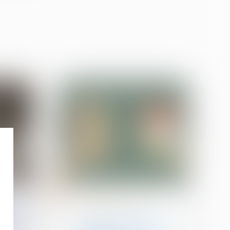
05
oct.
Droit de la famille, des
personnes et de leur
des
patrimoine
 publie
Au décès du débiteur,