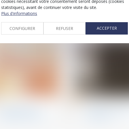
cookies nécessitant votre consentement seront déposés (cookies
statistiques), avant de continuer votre visite du site.
Plus d'informations
ACCEPTER
CONFIGURER
REFUSER
29
sept.
Filiation
Violences familiales
Congé d’adoption :
Violences conjugal
publication du décret !
signalement