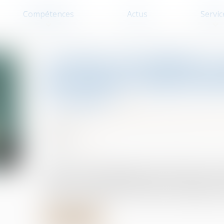
Compétences
Actus
Servic
Au décès du débiteur, q
prestation compensatoi
7-2000 ?
Droit de la famille, des personnes et
05/10/2023
Source :
www.efl.fr
Après le décès du débiteur d’une prestation comp
2000, et sans partage définitif de la succession a
révisée ni supprimée ; elle doit être capitalisée e
Lire la suite