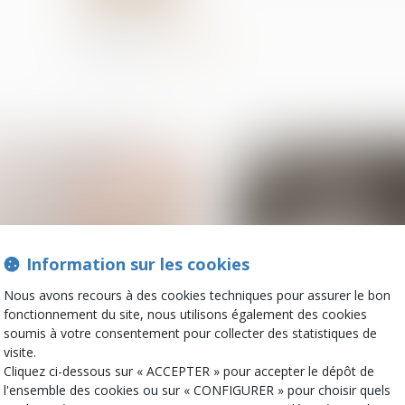
Partager sur
Information sur les cookies
Nous avons recours à des cookies techniques pour assurer le bon
fonctionnement du site, nous utilisons également des cookies
06
oct.
soumis à votre consentement pour collecter des statistiques de
Patrimoine et succession
Violences familiales
visite.
Indivision et dépense
Violence à l’égard 
Cliquez ci-dessous sur « ACCEPTER » pour accepter le dépôt de
personnelle : mise au clair
femmes : le GREVIO
l'ensemble des cookies ou sur « CONFIGURER » pour choisir quels
son rapport annuel