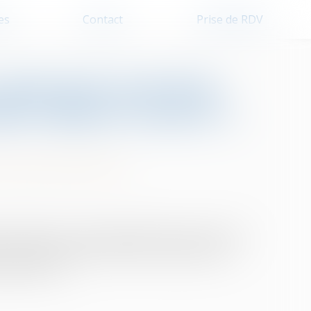
es
Contact
Prise de RDV
uel est le sort de la
re allouée avant le 1-
 de leur patrimoine
ensatoire en rente viagère fixée avant la loi de
u 1er janvier 2005, cette rente ne peut être ni
t payée sur la …