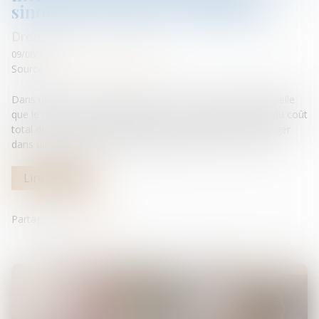
sinon faire l’objet d’un chiffrage
Droit de la construction
09/08/2023
Source :
www.lemag-juridique.com
Dans un arrêt du 13 juillet 2023, la Cour de cassation rappelle
que le maître de l'ouvrage doit être exactement informé du coût
total de la construction projetée, pour lui éviter de s'engager
dans une opération qu'il ne pourrait mener à son terme...
Lire la suite
Partager sur