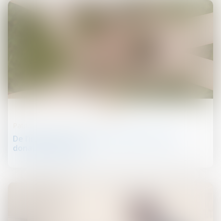
10
août
Patrimoine et succession
De l’importance du rôle du donateur dans la
donation-partage