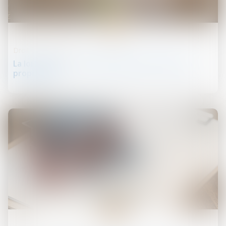
23
août
Droit de la propriété
La loi Lagleize: une révolution pour l'accès à la
propriété ?
23
août