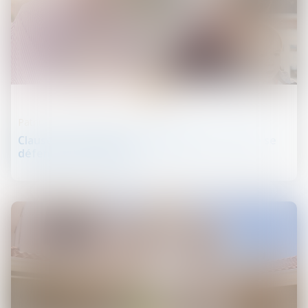
24
août
Patrimoine et succession
Clauses testamentaires ambiguës et droit de se
défendre des héritiers