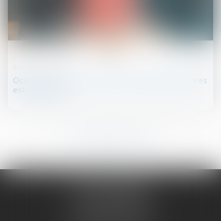
09
août
Baux d'habitation
Occupation illicite : la protection des propriétaires
est renforcée
45
46
47
48
49
50
51
...
NATHALIE PRUGNE
19 COURS SABLON
63000 CLERMONT FERRAND
Tél :
04 73 14 97 56