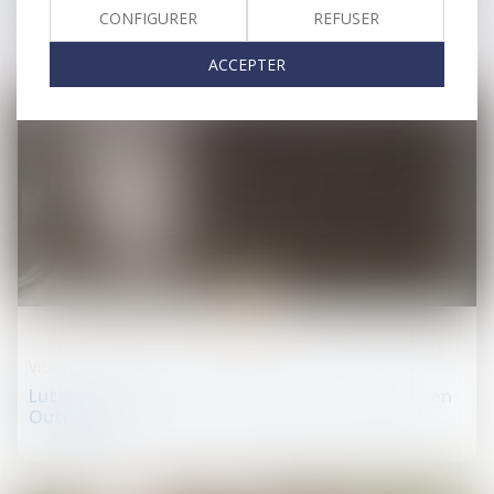
devez savoir
CONFIGURER
REFUSER
ACCEPTER
11
août
Violences familiales
Lutter contre les violences faites aux femmes en
Outre-mer