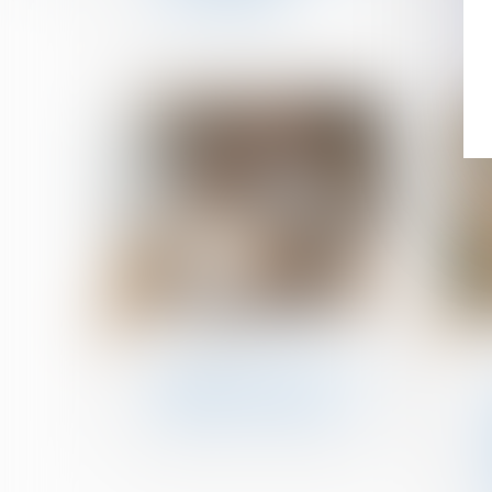
contractuelles
30
30
juin
juin
Copropriété
Copropriété : une mise en
demeure imprécise
bloque le recouvrement