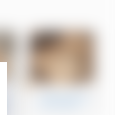
02
juil.
Patrimoine et succession
iété :
Frais bancaires lors d’une
ure
succession : suppression
et pas
des cas de gratuité
té