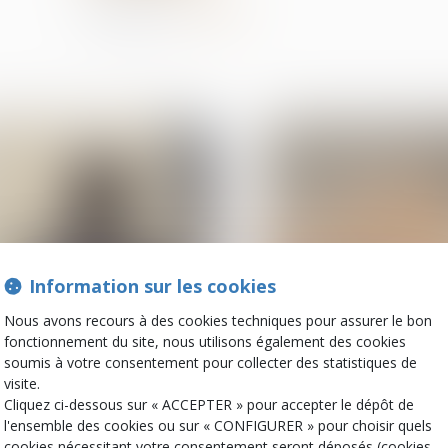
Partager sur
Information sur les cookies
07
Nous avons recours à des cookies techniques pour assurer le bon
juil.
fonctionnement du site, nous utilisons également des cookies
Violences familiales
Copropriété
soumis à votre consentement pour collecter des statistiques de
Le Conseil et le
Charges de copropr
visite.
Parlement trouvent un
une mise en deme
Cliquez ci-dessous sur « ACCEPTER » pour accepter le dépôt de
accord pour améliorer la
imprécise ne perm
l'ensemble des cookies ou sur « CONFIGURER » pour choisir quels
lutte contre les violences
d'obtenir l'exigibili
cookies nécessitant votre consentement seront déposés (cookies