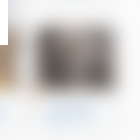
mes
26
juin
Violences familiales
un
Inceste et violences
 les
sexuelles faites aux
au
enfants propositions
Ciivise