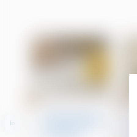
10
10
juil.
juil.
Droit de la construction
Résiliation d’un marché à
forfait et manquements
graves de l’entrepreneur
à ses obligations