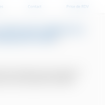
es
Contact
Prise de RDV
arrêté qui confirme les
logement social
26 fixe les modalités de calcul et de paiement des
 social à la Caisse de garantie du logement
ale de contrôle du logement social (ANCOLS)...