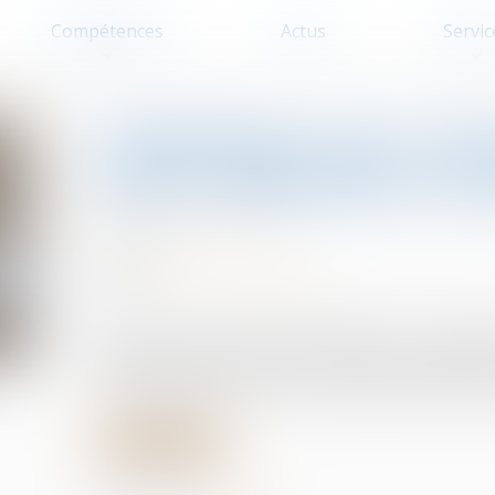
Compétences
Actus
Servic
Cotisations 2026 : un 
règles applicables au 
Baux d'habitation
26/06/2026
Source :
www.lemag-juridique.com
Publié au Journal officiel, l'arrêté du 1er juin 20
cotisations dues par les organismes de logement
locatif social (CGLLS) ainsi qu'à l'Agence nation
Lire la suite