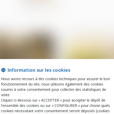
Partager sur
Information sur les cookies
Nous avons recours à des cookies techniques pour assurer le bon
fonctionnement du site, nous utilisons également des cookies
21
août
soumis à votre consentement pour collecter des statistiques de
Filiation
Droit de la famille, des
personnes et de leur
visite.
Contestation de
patrimoine
Cliquez ci-dessous sur « ACCEPTER » pour accepter le dépôt de
paternité : les juges ne
Donation-partage 
l'ensemble des cookies ou sur « CONFIGURER » pour choisir quels
peuvent pas relever
simple donation ? 
cookies nécessitant votre consentement seront déposés (cookies
d’office le moyen tiré de