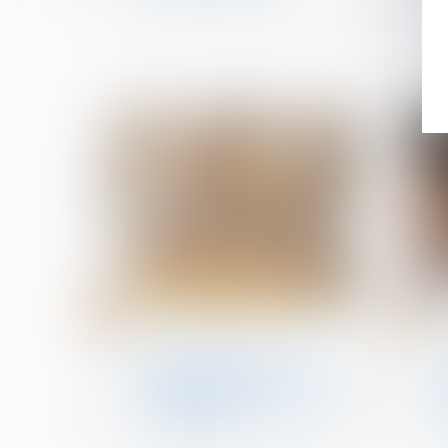
19
08
août
août
Droit immobilier
DPE : la lutte contre la
fraude aux diagnostics de
performance
énergétique se renforce