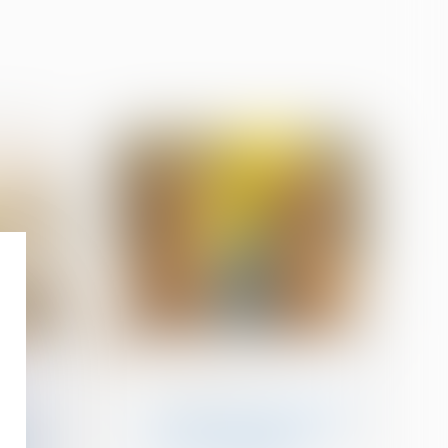
19
août
Droit de la famille, des
personnes et de leur
patrimoine
ou
Pas de retour de l’enfant,
La Cour
pas de remboursement