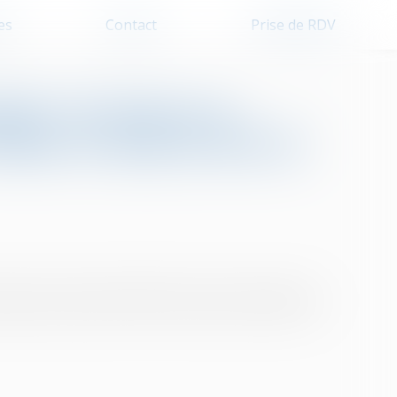
es
Contact
Prise de RDV
té : les juges ne
ffice le moyen tiré de
euvent pas soulever d’office le moyen résultant de