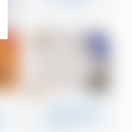
he sur
des frais engagés
age
01
août
Patrimoine et succession
Prescription et indemnité
d’occupation : précision
: un
de la Cour de cassation
ble
sur la période à prendre
du
en compte