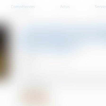
Compétences
Actus
Servic
Contestation de paterni
peuvent pas relever d’o
la prescription
Filiation
25/08/2025
Source :
www.lemag-juridique.com
Selon l’article 2247 du Code civil, les juges ne p
la prescription...
Lire la suite