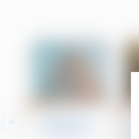
27
25
août
août
Copropriété
Publication du décret
d'application de la loi
habitat dégradé