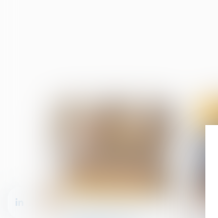
11
11
juin
juin
Droit de la propriété