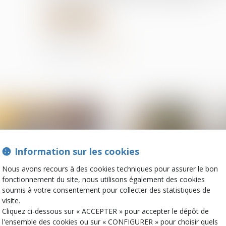
Lire la suite
Partager sur
Information sur les cookies
Nous avons recours à des cookies techniques pour assurer le bon
fonctionnement du site, nous utilisons également des cookies
soumis à votre consentement pour collecter des statistiques de
visite.
06
juin
Cliquez ci-dessous sur « ACCEPTER » pour accepter le dépôt de
Couples et régime
Patrimoine et successi
l'ensemble des cookies ou sur « CONFIGURER » pour choisir quels
matrimoniaux