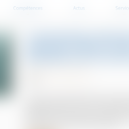
Compétences
Actus
Servic
Construction et logeme
construire délivrés en
prolongés par un nouv
Droit de la construction
06/06/2025
Source :
www.journaldelagence.com
Ce mardi 27 mai a été publié le décret prorogeant
d'urbanisme délivrées entre le 1er janvier 2021 e
engagements pris par la ministre du Logement, 
international des professionnels de l'immobilier 
des chantiers et la production de logements...