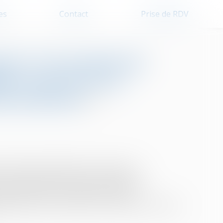
es
Contact
Prise de RDV
nt : les permis de
tre 2021 et 2024
eau décret
 le délai de validité des autorisations
t le 28 mai 2024. Ce texte concrétise les
Valérie Létard, en marge du marché
(Mipim) en mars dernier, pour faciliter la reprise