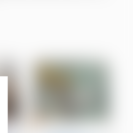
06
juin
on
Droit de la construction