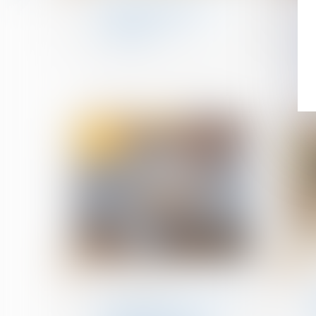
Prêts à taux zéro : des
précisions pour les
nouveaux
02
30
juin
mai
Couples et régime
matrimoniaux
Biens communs et dettes