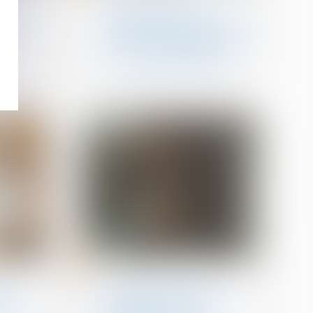
été
Construction et
osable
logement : les permis de
construire délivrés entre
t
2021 et 2024 prolongés
par un nouveau décret
23
mai
n
Violences familiales
ique :
Radié pour violences
familiales, un médecin