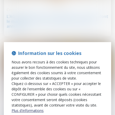
Copropriété
L’AG de copropriété convoquée par un syndic dont
le mandat a été rétroactivement annulé est
annulable
Information sur les cookies
Nous avons recours à des cookies techniques pour
assurer le bon fonctionnement du site, nous utilisons
également des cookies soumis à votre consentement
pour collecter des statistiques de visite.
Cliquez ci-dessous sur « ACCEPTER » pour accepter le
dépôt de l'ensemble des cookies ou sur «
CONFIGURER » pour choisir quels cookies nécessitant
10
juil.
votre consentement seront déposés (cookies
statistiques), avant de continuer votre visite du site.
Droit de la construction
Plus d'informations