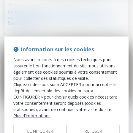
Violences familiales
Violences sexuelles envers les hommes : des
agressions subies surtout pendant l'enfance et
l'adolescence
Information sur les cookies
Nous avons recours à des cookies techniques pour
assurer le bon fonctionnement du site, nous utilisons
également des cookies soumis à votre consentement
pour collecter des statistiques de visite.
Cliquez ci-dessous sur « ACCEPTER » pour accepter le
dépôt de l'ensemble des cookies ou sur «
CONFIGURER » pour choisir quels cookies nécessitant
23
votre consentement seront déposés (cookies
mai
statistiques), avant de continuer votre visite du site.
Plus d'informations
Violences familiales
Radié pour violences familiales, un médecin
CONFIGURER
REFUSER