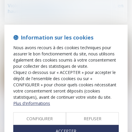
Violences conjugales : 244.000 victimes en 2022, en
hausse de 15% sur un an
Information sur les cookies
Nous avons recours à des cookies techniques pour
assurer le bon fonctionnement du site, nous utilisons
également des cookies soumis à votre consentement
pour collecter des statistiques de visite.
Cliquez ci-dessous sur « ACCEPTER » pour accepter le
dépôt de l'ensemble des cookies ou sur «
CONFIGURER » pour choisir quels cookies nécessitant
20
votre consentement seront déposés (cookies
oct.
statistiques), avant de continuer votre visite du site.
Plus d'informations
Violences familiales
Violences conjugales : le dépôt de plainte étendu
CONFIGURER
REFUSER
à tous les hôpitaux de l'AP-HP
ACCEPTER