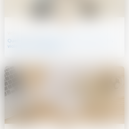
06
sept.
Violences familiales
Quels sont les apports concrets de la loi sur les
violences intrafamiliales ?
03
sept.