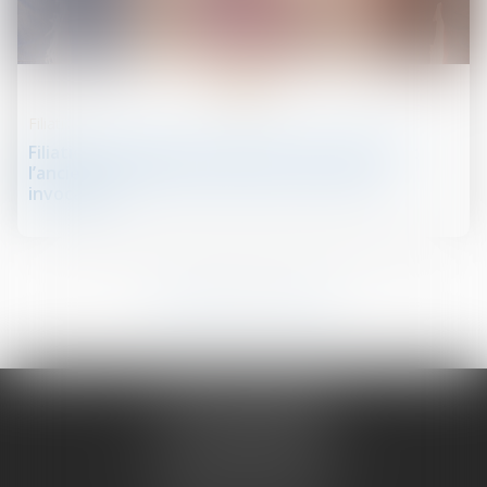
07
août
Filiation
Filiation française d’un enfant né à l’étranger :
l’ancien article 337 du Code civil n’est plus
invocable
27
28
29
30
31
32
33
...
...
NATHALIE PRUGNE
19 COURS SABLON
63000 CLERMONT FERRAND
Tél :
04 73 14 97 56