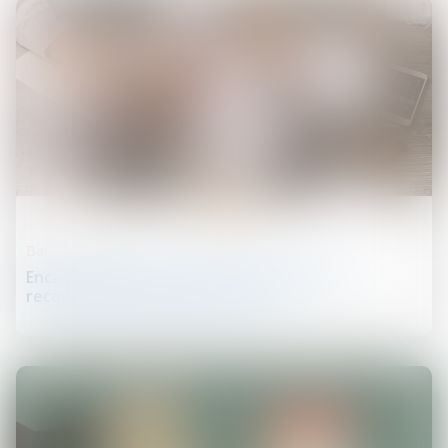
21
août
Baux d'habitation
Encadrement des loyers : le dispositif est
reconduit jusqu’en juillet 2025