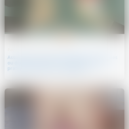
07
août
Patrimoine et succession
Assurance vie, primes manifestement exagérées
ou donation indirecte : des démonstrations
pratiques toujours aussi complexes