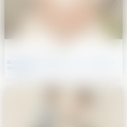
11
sept.
Couples et régime matrimoniaux
Du mariage au mariage pour tous : les évolutions
conjugales