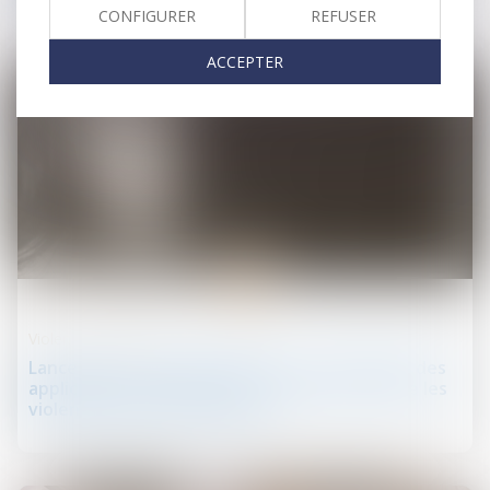
CONFIGURER
REFUSER
ACCEPTER
23
août
Violences familiales
Lancement d’un appel à projets : valorisation des
applications de prévention et de lutte contre les
violences faites aux femmes