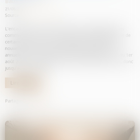
Baux d'habitation
21/08/2024
Source :
www.service-public.fr
L'encadrement de l'évolution des loyers s'applique dans les
communes situées en zone tendue. Il limite l'augmentation de
certains loyers lors du renouvellement d'un bail ou d’une
nouvelle mise en location. Le dispositif est renouvelé
annuellement ; sa précédente période d'application allait du 1er
août 2023 au 31 juillet 2024. Il a été reconduit pour un an, donc
jusqu’au 31 juillet 2025...
Lire la suite
Partager sur